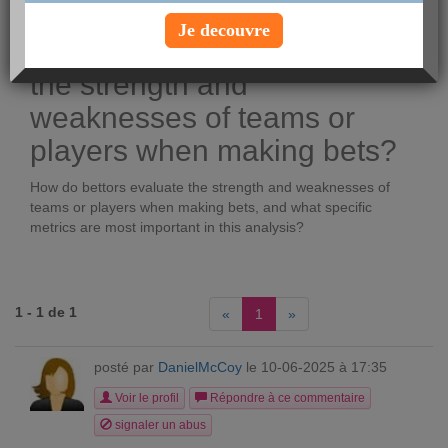
Voir le profil
Je decouvre
How do bettors evaluate
the strength and
weaknesses of teams or
players when making bets?
How do bettors evaluate the strength and weaknesses of
teams or players when making bets, and what specific
metrics are most important in this analysis?
1 - 1 de 1
«
1
»
posté par
DanielMcCoy
le 10-06-2025 à 17:35
Voir le profil
Répondre à ce commentaire
signaler un abus