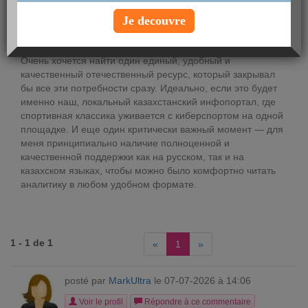
Voir le profil
Je decouvre
..............
Очень хочется найти один единый, удобный и
качественный отечественный ресурс, который закрывал
бы все эти потребности сразу. Идеально, если это будет
именно наш, локальный казахстанский инфопортал, где
спортивная классика уживается с киберспортом на одной
площадке. И еще один критически важный момент — для
меня принципиально наличие полноценной и
качественной поддержки как на русском, так и на
казахском языках, чтобы можно было комфортно читать
аналитику в любом удобном формате.
1 - 1 de 1
«
1
»
posté par
MarkUltra
le 07-07-2026 à 14:06
Voir le profil
Répondre à ce commentaire