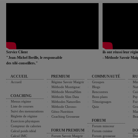
Service Client
ils ont réussi leur rég
"Jean-Michel Berille, le responsable
- Méthode Savoir Maig
des télé-conseillers."
ACCUEIL
PREMIUM
COMMUNAUTÉ
RU
Accueil
Régime Savoir Maigrir
Groupes
Min
Méthode Montignac
Blogs
Nut
Méthode MentalSlim
Rencontres
Cui
COACHING
Méthode Slim Data
Bons plans
Psy
Menus régime
Méthodes Naturelles
Témoignages
For
Liste de courses
Méthode Chrono-
Quiz
Gro
Suivi des mensurations
Géno-Nutrition
Ma
Réglette de régime
Coaching Grossesse
Bea
FORUM
Exercices physiques
Compteur de calories
Forum minceur
FORUM PREMIUM
DO
Calcul poids idéal
Forum cuisine
Calcul IMC
Forum Savoir Maigrir
Forum grossesse
Dos