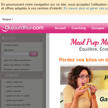
En poursuivant votre navigation sur ce site, vous acceptez l'utilisati
et offres adaptés à vos centres d'intérêt.
En savoir plus et gérer ces 
Bonjour !
Accueil
Coaching
Groupes
Accueil
>
sondage
>
sondage forme et santé
> 
QUIZZ
vous soignez :
accueil quizz
chercher
sondage forme et santé
Précédent
Perdez vos kilos en 
quizz les plus populaires
quizz les mieux évalués
Lorsque vous tombez malade, vous vous soig
derniers quizz ajoutés
avec les méthodes naturelles
catégories
avec les antibiotiques
» quizz minceur
» quizz nutrition
avec les médicaments simples
» quizz cuisine
avec l'homéopathie
» quizz forme et santé
vous ne prenez rien
» quizz grossesse
» quizz maman & bébé