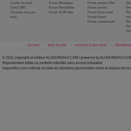
Courbe de poids
Forum Montignac
Forum maman bébé
Dos
Calcul IMG
Forum MentalSlim
Forum psycho
Dos
Grossesse mois par
Forum SLIM data
Forum forme santé
Dos
mois
Forum beauté
san
Forum communauté
Dos
Dos
Dos
accueil
plan du site
envoyer à une amie
témoigna
© 2011 copyright et éditeur AUJOURDHUI.COM / powered by AUJOURDHUI.CO
Reproduction totale ou partielle interdite sans accord préalable.
Aujourdhui.com collecte et traite les données personnelles dans le respect de la 