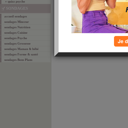
» quizz psycho
SONDAGES
accueil sondages
sondages Minceur
sondages Nutrition
sondages Cuisine
sondages Psycho
Je d
sondages Grossesse
sondages Maman & bébé
sondages Forme & santé
sondages Bons Plans