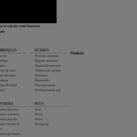
ime et cela les rend heureux
rir
BRIQUES
GUIDES
Publicité
ceur
Produits minceur
rition
Régime minceur
sine
Appareils minceur
cho & tests
Thèmes de cuisine
me & santé
Prénoms
ssesse
Maternités
man & bébé
Tests grossesse
uté
Professionnels psy
SSIERS
PLUS
siers minceur
Jeux
siers nutrition
Infos
siers psycho
Astro
siers forme &
Shopping
té
siers grossesse