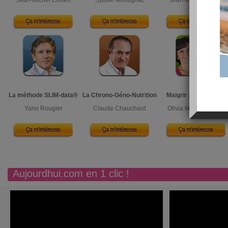
Jean-Michel Cohen
Sybille Montignac
Jean-Michel Gurret
La méthode SLIM-data®
La Chrono-Géno-Nutrition
Maigrir 100% Nature
Yann Rougier
Claude Chauchard
Olivia Moro-Buronzo
Aujourdhui.com en 1 clic !