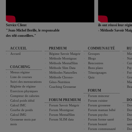
Service Client
ils ont réussi leur rég
"Jean-Michel Berille, le responsable
- Méthode Savoir Maig
des télé-conseillers."
ACCUEIL
PREMIUM
COMMUNAUTÉ
RU
Accueil
Régime Savoir Maigrir
Groupes
Min
Méthode Montignac
Blogs
Nut
Méthode MentalSlim
Rencontres
Cui
COACHING
Méthode Slim Data
Bons plans
Psy
Menus régime
Méthodes Naturelles
Témoignages
For
Liste de courses
Méthode Chrono-
Quiz
Gro
Suivi des mensurations
Géno-Nutrition
Ma
Réglette de régime
Coaching Grossesse
Bea
FORUM
Exercices physiques
Compteur de calories
Forum minceur
FORUM PREMIUM
DO
Calcul poids idéal
Forum cuisine
Calcul IMC
Forum Savoir Maigrir
Forum grossesse
Dos
Courbe de poids
Forum Montignac
Forum maman bébé
Dos
Calcul IMG
Forum MentalSlim
Forum psycho
Dos
Grossesse mois par
Forum SLIM data
Forum forme santé
Dos
mois
Forum beauté
san
Forum communauté
Dos