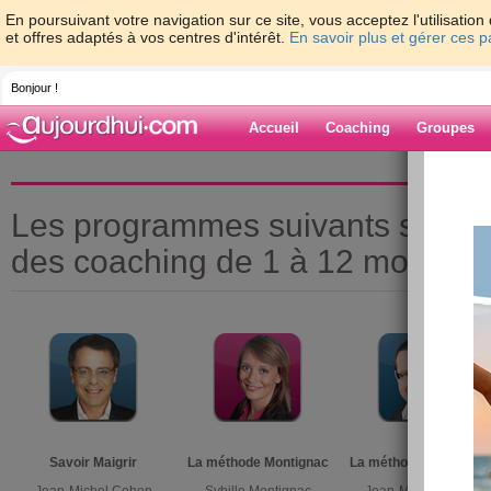
En poursuivant votre navigation sur ce site, vous acceptez l'utilisati
et offres adaptés à vos centres d'intérêt.
En savoir plus et gérer ces 
Bonjour !
Accueil
Coaching
Groupes
Les programmes suivants sont
des coaching de 1 à 12 mois
Savoir Maigrir
La méthode Montignac
La méthode Mentalsli