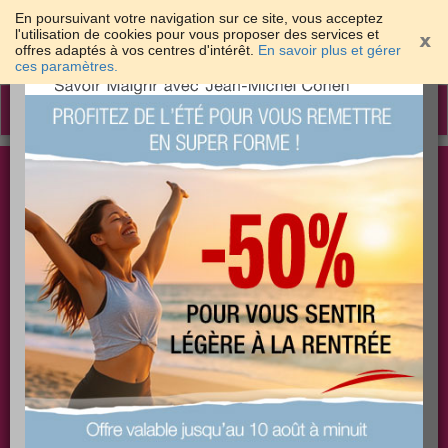
En poursuivant votre navigation sur ce site, vous acceptez
l'utilisation de cookies pour vous proposer des services et
offres adaptés à vos centres d'intérêt.
En savoir plus et gérer
×
ces paramètres.
Toggle
navigation
Togg
Les meilleures solutions pour maigrir et être bien
sear
dans sa peau
PLUS
PLUS
PLUS
EFFICACE
SANTÉ
COACHING