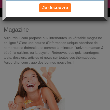
Non, je préfère le régime gratuit
»
Je decouvre
6M de personnes ont maigri et réappris à manger avec nous
Magazine
Aujourdhui.com propose aux internautes un véritable magazine
en ligne ! C'est une source d'information unique abordant de
nombreuses thématiques comme la minceur, l'univers maman &
bébé, la cuisine, ou la psycho. Retrouvez des quiz, sondages,
tests, dossiers, articles et news sur toutes ces thématiques.
Aujourdhui.com : que des bonnes nouvelles !