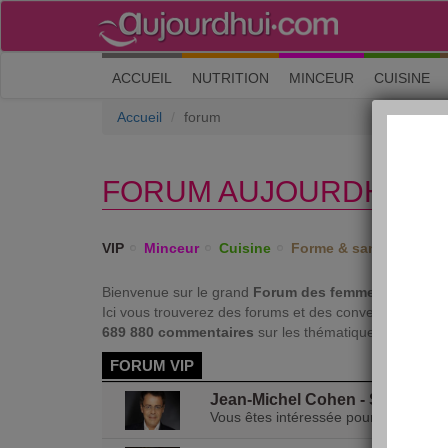
(current)
ACCUEIL
NUTRITION
MINCEUR
CUISINE
Accueil
forum
FORUM AUJOURDHUI.
VIP
Minceur
Cuisine
Forme & santé
Psych
Bienvenue sur le grand
Forum des femmes !
Ici vous trouverez des forums et des conversations sur
689 880 commentaires
sur les thématiques les plus 
FORUM VIP
Jean-Michel Cohen - Savoir Mai
Vous êtes intéressée pour suivre le 