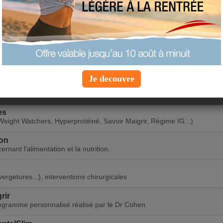
entalSlim
chel Gurret.
ontignac
uivent ou ont suivi la méthode Montignac !
Je decouvre
 commencent leur régime en même temps que vous.
es
Weight Watchers, Hyperprotéiné, Savoir Maigrir, Régime IG...)
ion
nant l'alimentation et la nutrition.
ergetures...), interventions chirurgicales
rir
rogramme personnalisé réalisé par le Dr Cohen.