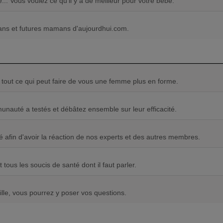
.. Vous voulez ce qu'il y a de meilleur pour votre bébé.
ans et futures mamans d'aujourdhui.com.
t tout ce qui peut faire de vous une femme plus en forme.
nauté a testés et débâtez ensemble sur leur efficacité.
 afin d'avoir la réaction de nos experts et des autres membres.
 tous les soucis de santé dont il faut parler.
lle, vous pourrez y poser vos questions.