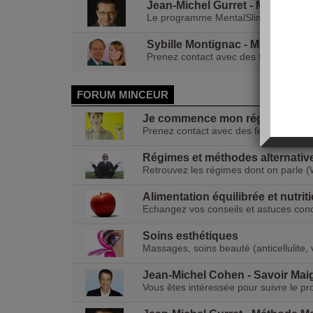
Jean-Michel Gurret - Méthode M
Le programme MentalSlim de Jean-Mi
Sybille Montignac - Méthode M
Prenez contact avec des femmes qui s
FORUM MINCEUR
Je commence mon régime
Prenez contact avec des femmes qui
Régimes et méthodes alternativ
Retrouvez les régimes dont on parle (
Alimentation équilibrée et nutrit
Echangez vos conseils et astuces concer
Soins esthétiques
Massages, soins beauté (anticellulite, v
Jean-Michel Cohen - Savoir Maig
Vous êtes intéressée pour suivre le p