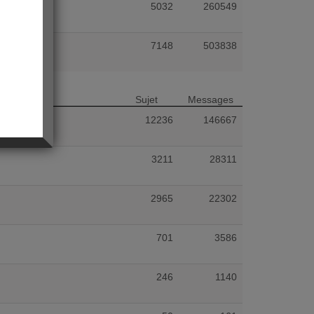
5032
260549
7148
503838
Sujet
Messages
12236
146667
3211
28311
2965
22302
701
3586
246
1140