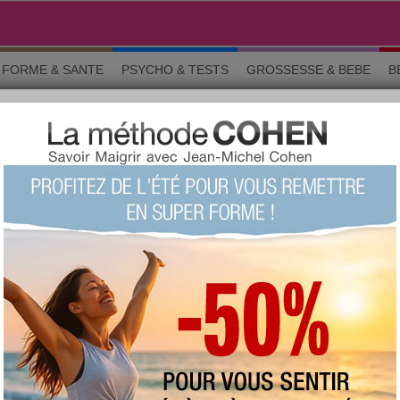
FORME & SANTE
PSYCHO & TESTS
GROSSESSE & BEBE
B
COM
o & tests
Grossesse
Maman & bébé
Beauté
La commun
 des sujets très variés classés par thème. Les utilisatrices d’aujourdhu
en vogue : Minceur, Cuisine, Grossesse, Beauté et Psychologie.
grir
programme personnalisé réalisé par Jean-Michel Cohen.