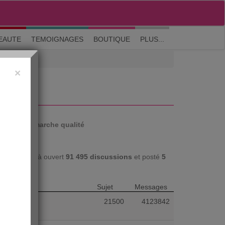
M'inscrire
|
Me connecter
|
? Visite guidée
EAUTE
TEMOIGNAGES
BOUTIQUE
PLUS...
×
auté
Démarche qualité
i.com ont déjà ouvert
91 495 discussions
et posté
5
Sujet
Messages
21500
4123842