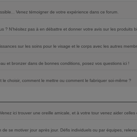
ossible... Venez témoigner de votre expérience dans ce forum.
us ? N'hésitez pas à en débattre et donner votre avis sur les produits bi
issances sur les soins pour le visage et le corps avec les autres memb
eau et bronzer dans de bonnes conditions, posez vos questions ici !
t le choisir, comment le mettre ou comment le fabriquer soi-même ?
enez ici trouver une oreille amicale, et à votre tour venez aider celles 
de se motiver jour après jour. Défis individuels ou par équipes, relevez