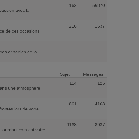
162
56870
passion avec la
216
1537
nce de ces occasions
es et sorties de la
Sujet
Messages
114
125
 Dans une atmosphère
861
4168
rontés lors de votre
1168
8937
ujourdhui.com est votre