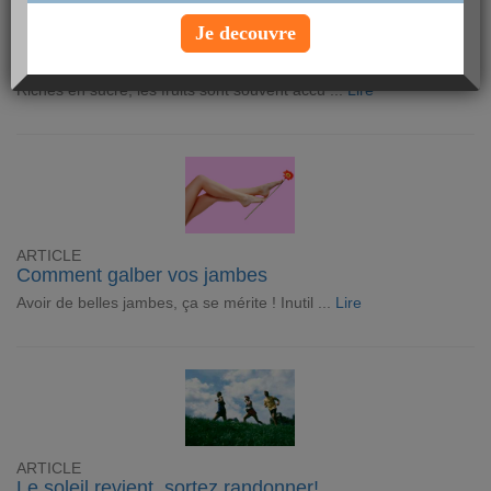
Je decouvre
ARTICLE
Les fruits, amis ou ennemis de notre ligne ?
Riches en sucre, les fruits sont souvent accu ...
Lire
ARTICLE
Comment galber vos jambes
Avoir de belles jambes, ça se mérite ! Inutil ...
Lire
ARTICLE
Le soleil revient, sortez randonner!