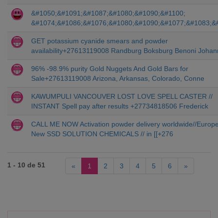
&#1050;&#1091;&#1087;&#1080;&#1090;&#1100;
&#1074;&#1086;&#1076;&#1080;&#1090;&#1077;&#1083;&
GET potassium cyanide smears and powder
availability+27613119008 Randburg Boksburg Benoni Joha
96% -98.9% purity Gold Nuggets And Gold Bars for
Sale+27613119008 Arizona, Arkansas, Colorado, Conne
KAWUMPULI VANCOUVER LOST LOVE SPELL CASTER //
INSTANT Spell pay after results +27734818506 Frederick
CALL ME NOW Activation powder delivery worldwide//Europ
New SSD SOLUTION CHEMICALS // in [[+276
1 - 10 de 51
«
1
2
3
4
5
6
»