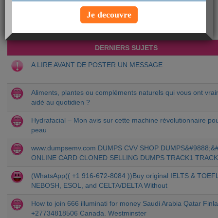
Chercher un sujet particulier :
Je decouvre
DERNIERS SUJETS
A LIRE AVANT DE POSTER UN MESSAGE
Aliments, plantes ou compléments naturels qui vous ont vra
aidé au quotidien ?
Hydrafacial – Mon avis sur cette machine révolutionnaire pou
peau
www.dumpsemv.com DUMPS CVV SHOP DUMPS&#9888;&#
ONLINE CARD CLONED SELLING DUMPS TRACK1 TRACK
(WhatsApp(( +1 916-672-8084 ))Buy original IELTS & TOEF
NEBOSH, ESOL, and CELTA/DELTA Without
How to join 666 illuminati for money Saudi Arabia Qatar Finl
+27734818506 Canada. Westminster