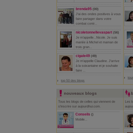
brenda95
(00)
J'ai des ondes positives à vous
faire partager dans votre
combat contr...
nicoletonnellevaspart
(56)
Je m’appelle...Nicole. Je suis
mariée à Michel et maman de
trois gran...
cigale49
(49)
Je m'appelle Claudine. J'arrive
à la soixantaine et je souhaite
faire ...
tou
top 50 des blogs
nouveaux blogs
b
Tous les blogs de celles qui viennent de
Les b
s'inscrire sur aujourdhui.com.
aujou
Conseils
()
Mobile...