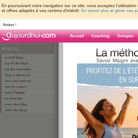
En poursuivant votre navigation sur ce site, vous acceptez l'utilisati
et offres adaptés à vos centres d'intérêt.
En savoir plus et gérer ces 
Bonjour !
Accueil
Coaching
Groupes
Accueil
> blogs
BLOG
Bienvenue sur la chaîne des
Blogs gratuits
accueil blogs
top 50 des blogs
Exprimez-vous et partagez vos expériences sur
top des marraines
disposition par aujourdhui.com.
Découvrez via leurs blogs les
325 656 memb
blogs à découvrir
aujourdhui.com qui ont déjà posté
1 206 506 
vos actus minceur
vos questions à nos experts sur leurs blogs !
Si vous n’avez pas encore rejoint la communa
tous les experts
créant votre propre blog
.
toute l’équipe
les nouvelles
créer mon blog
index des blogs