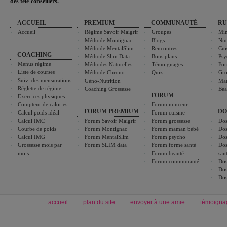
des télé-conseillers."
ACCUEIL
PREMIUM
COMMUNAUTÉ
RU
Accueil
Régime Savoir Maigrir
Groupes
Min
Méthode Montignac
Blogs
Nut
Méthode MentalSlim
Rencontres
Cui
COACHING
Méthode Slim Data
Bons plans
Psy
Menus régime
Méthodes Naturelles
Témoignages
For
Liste de courses
Méthode Chrono-
Quiz
Gro
Suivi des mensurations
Géno-Nutrition
Ma
Réglette de régime
Coaching Grossesse
Bea
FORUM
Exercices physiques
Compteur de calories
Forum minceur
FORUM PREMIUM
DO
Calcul poids idéal
Forum cuisine
Calcul IMC
Forum Savoir Maigrir
Forum grossesse
Dos
Courbe de poids
Forum Montignac
Forum maman bébé
Dos
Calcul IMG
Forum MentalSlim
Forum psycho
Dos
Grossesse mois par
Forum SLIM data
Forum forme santé
Dos
mois
Forum beauté
san
Forum communauté
Dos
Dos
Dos
accueil
plan du site
envoyer à une amie
témoigna
Forum minceur
Forum cuisine