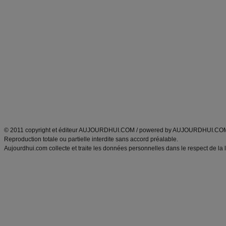
Commencer un régime
boissons, vins et cocktails
Alimentation équilibrée et nutrition
astuces et bons plans
Minceur
Recette cuisine
exercices physiques
recette facile
produits minceur
Recette poulet
Tags
:
ventre plat
|
maigrir des fesses
|
abdominaux
|
régime américain
|
régime mayo
|
Découvrez aussi
:
exercices abdominaux
|
recette wok
|
ANXA Partenaires
:
Recette
de cuisine |
Recette cuisine
|
© 2011 copyright et éditeur AUJOURDHUI.COM / powered by AUJOURDHUI.CO
Reproduction totale ou partielle interdite sans accord préalable.
Aujourdhui.com collecte et traite les données personnelles dans le respect de la 