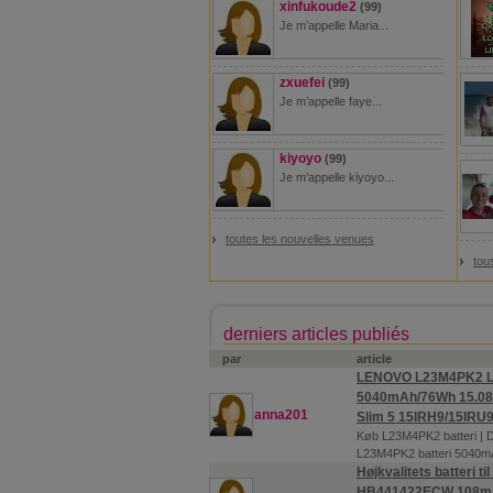
xinfukoude2
(99)
Je m’appelle Maria...
zxuefei
(99)
Je m’appelle faye...
kiyoyo
(99)
Je m’appelle kiyoyo...
toutes les nouvelles venues
tou
derniers articles publiés
par
article
LENOVO L23M4PK2 La
5040mAh/76Wh 15.08
anna201
Slim 5 15IRH9/15IRU
Køb L23M4PK2 batteri | D
L23M4PK2 batteri 5040
Højkvalitets batteri t
HB441422ECW 108mA