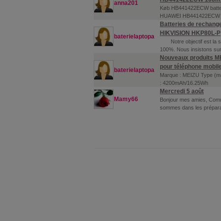
anna201
Køb HB441422ECW batteri 
HUAWEI HB441422ECW b
Batteries de rechange
HIKVISION HKP80L-P
baterielaptopa
Notre objectif est la sat
100%. Nous insistons sur 
Nouveaux produits ME
pour téléphone mobil
baterielaptopa
Marque : MEIZU Type (mat
: 4200mAh/16.25Wh
Mercredi 5 août
Mamy66
Bonjour mes amies, Comm
sommes dans les préparat