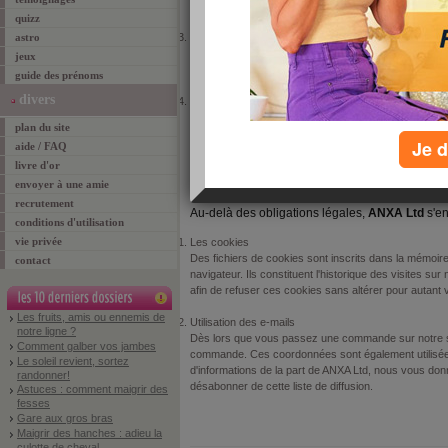
depuis un poste fixe en France métropolitaine
.
quizz
astro
Déclaration à la CNIL
La collecte et le traitement automatisé d'informations
jeux
par la CNIL.(CNIL No 1787863 et RCS 53861132800
guide des prénoms
divers
Désinscription.
Vous avez la possibilité de vous désabonner à tout mo
plan du site
04 30, prix d'un appel local depuis un poste fixe en 
Je d
aide / FAQ
livre d'or
AU-DELÀ DES OB
envoyer à une amie
recrutement
Au-delà des obligations légales,
ANXA Ltd
s'en
conditions d'utilisation
vie privée
Les cookies
Des fichiers de cookies sont inscrits dans la mémoire
contact
navigateur. Ils constituent l'historique des visites s
afin de refuser ces cookies sans altérer pour autant v
Les fruits, amis ou ennemis de
Utilisation des e-mails
notre ligne ?
Dès lors que vous passez une commande sur notre si
Comment galber vos jambes
commande. Ces coordonnées sont également utilisées 
Le soleil revient, sortez
d'informations de la part de ANXA Ltd, nous vous donno
randonner!
désabonner de cette liste de diffusion.
Astuces : comment maigrir des
fesses
Gare aux gros bras
Maigrir des hanches : adieu la
culotte de cheval