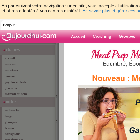
En poursuivant votre navigation sur ce site, vous acceptez l'utilisati
et offres adaptés à vos centres d'intérêt.
En savoir plus et gérer ces 
Bonjour !
Accueil
Coaching
Groupes
Accueil
> mentions légales
chaînes
accueil
PARTIE OBLIGAT
minceur
nutrition
Nouveau : M
cuisine
ANXA Ltd
applique strictement la loi 78-17 du 6 
déontologiques qui en découlent quant aux in
psycho et tests
d'une commande passée sur notre site Internet.
grossesse
maman et bebe
Transmission des données personnelles à des tiers
outils
Les Données Personnelles recueillies lors de la réalisa
programme minceur sont utilisées aux fins de permet
recherche
vos Données Personnelles ne sont pas transmises à 
blogs
Droit d'accès et de rectification des données transmi
groupes
Comme prévu par l'article 34 de la loi " Informatique e
forum
suppression des données qui vous concernent. Vous 
bons plans
Aujourdhui.com / Anxa, Buro Club, 543 Rue de la C
témoignages