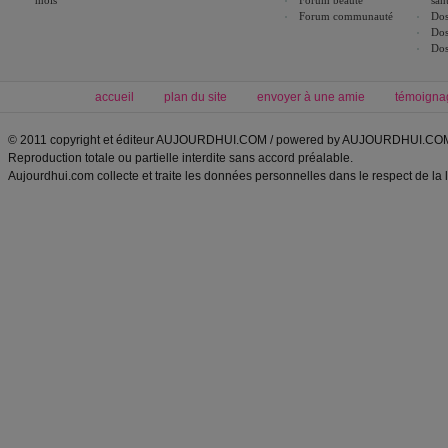
mois
Forum beauté
san
Forum communauté
Dos
Dos
Dos
accueil
plan du site
envoyer à une amie
témoigna
© 2011 copyright et éditeur AUJOURDHUI.COM / powered by AUJOURDHUI.CO
Reproduction totale ou partielle interdite sans accord préalable.
Aujourdhui.com collecte et traite les données personnelles dans le respect de la 