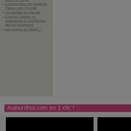
Comment faire une recette de
Pâques sans chocolat
Les bienfaits du chocolat
3 raisons d'ajouter un
multivitamine à votre Routine
Minceur quotidienne
Les recettes de Pâques !
Aujourdhui.com en 1 clic !