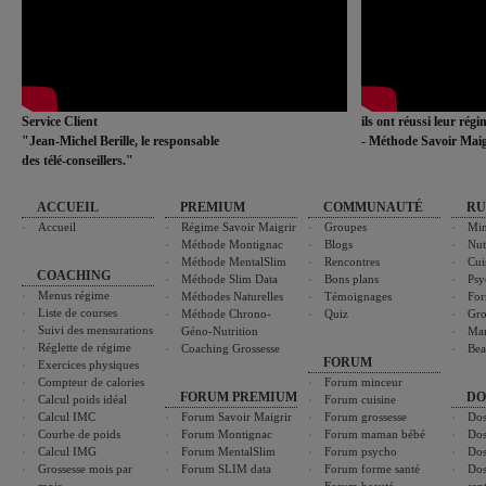
Service Client
ils ont réussi leur rég
"Jean-Michel Berille, le responsable
- Méthode Savoir Maig
des télé-conseillers."
ACCUEIL
PREMIUM
COMMUNAUTÉ
RU
Accueil
Régime Savoir Maigrir
Groupes
Min
Méthode Montignac
Blogs
Nut
Méthode MentalSlim
Rencontres
Cui
COACHING
Méthode Slim Data
Bons plans
Psy
Menus régime
Méthodes Naturelles
Témoignages
For
Liste de courses
Méthode Chrono-
Quiz
Gro
Suivi des mensurations
Géno-Nutrition
Ma
Réglette de régime
Coaching Grossesse
Bea
FORUM
Exercices physiques
Compteur de calories
Forum minceur
FORUM PREMIUM
DO
Calcul poids idéal
Forum cuisine
Calcul IMC
Forum Savoir Maigrir
Forum grossesse
Dos
Courbe de poids
Forum Montignac
Forum maman bébé
Dos
Calcul IMG
Forum MentalSlim
Forum psycho
Dos
Grossesse mois par
Forum SLIM data
Forum forme santé
Dos