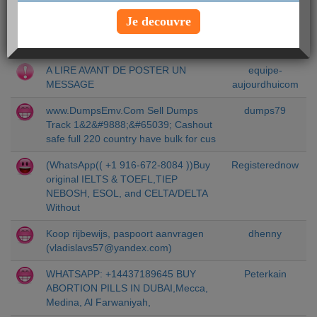
Je decouvre
DERNIERS SUJETS
auteur
A LIRE AVANT DE POSTER UN
equipe-
MESSAGE
aujourdhuicom
www.DumpsEmv.Com Sell Dumps
dumps79
Track 1&2&#9888;&#65039; Cashout
safe full 220 country have bulk for cus
(WhatsApp(( +1 916-672-8084 ))Buy
Registerednow
original IELTS & TOEFL,TIEP
NEBOSH, ESOL, and CELTA/DELTA
Without
Koop rijbewijs, paspoort aanvragen
dhenny
(
vladislavs57@yandex.com
)
WHATSAPP: +14437189645 BUY
Peterkain
ABORTION PILLS IN DUBAI,Mecca,
Medina, Al Farwaniyah,