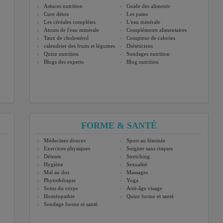
Astuces nutrition
Guide des aliments
Cure détox
Les pains
Les céréales complètes
L'eau minérale
Atouts de l'eau minérale
Compléments alimentaires
Taux de cholestérol
Compteur de calories
calendrier des fruits et légumes
Diététiciens
Quizz nutrition
Sondages nutrition
Blogs des experts
Blog nutrition
FORME & SANTÉ
Médecines douces
Sport au féminin
Exercices physiques
Soigner sans risques
Détente
Stretching
Hygiène
Sexualité
Mal au dos
Massages
Phytothérapie
Yoga
Soins du corps
Anti-âge visage
Homéopathie
Quizz forme et santé
Sondage forme et santé