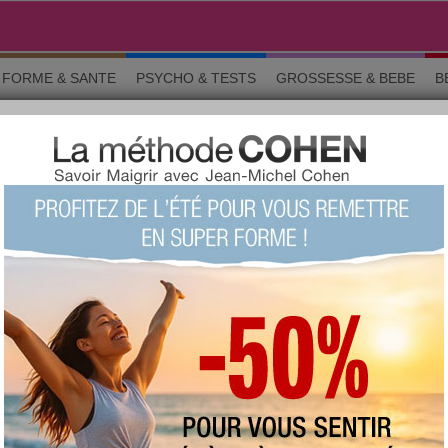
FORME & SANTE
PSYCHO & TESTS
GROSSESSE & BEBE
B
entre amies
 › PETITS DÉFIS ENTRE AMI
o & tests
Grossesse
Maman & bébé
Beauté
La commun
etrouvez ici tous les défis lancés par aujourdhui.com et par les utilisat
! Profitez de ce forum pour échanger vos avis, vos idées et vos perform
st de fous, plus on rit !
Chercher un sujet particulier :
RS SUJETS
au