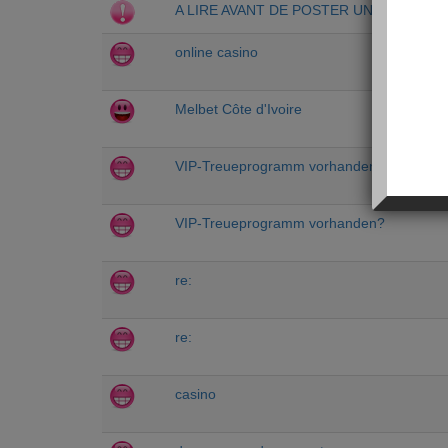
A LIRE AVANT DE POSTER UN MESSAGE
online casino
Melbet Côte d'Ivoire
VIP-Treueprogramm vorhanden?
VIP-Treueprogramm vorhanden?
re:
re:
casino