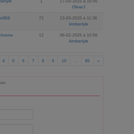
berlyle
1
17-03-2025 à 16:05
OliverJ
mi955
72
13-03-2025 à 11:36
kimberlyle
chonne
12
06-02-2025 à 10:56
kimberlyle
4
5
6
7
8
9
10
...
85
»
com.