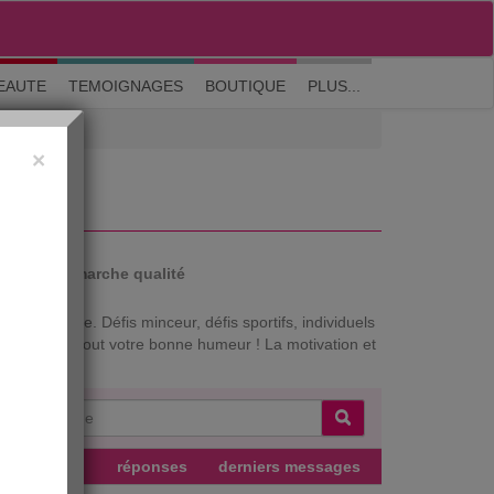
M'inscrire
|
Me connecter
|
? Visite guidée
EAUTE
TEMOIGNAGES
BOUTIQUE
PLUS...
×
ES
auté
Démarche qualité
rices du site. Défis minceur, défis sportifs, individuels
ances et surtout votre bonne humeur ! La motivation et
teur
réponses
derniers messages