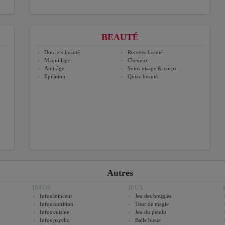
BEAUTÉ
Dossiers beauté
Recettes beauté
Maquillage
Cheveux
Anti-âge
Soins visage & corps
Epilation
Quizz beauté
Autres
INFOS
JEUX
Infos minceur
Jeu des bougies
Infos nutrition
Tour de magie
Infos cuisine
Jeu du pendu
Infos psycho
Balle bleue