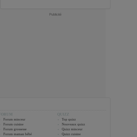
Publicité
FORUM
QUIZZ
Forum minceur
Top quizz
Forum cuisine
Nouveaux quizz
Forum grossesse
Quizz minceur
Forum maman bébé
Quizz cuisine