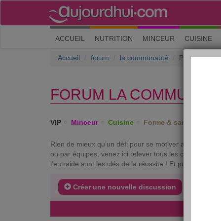
(current)
ACCUEIL
NUTRITION
MINCEUR
CUISINE
Accueil
forum
la communauté
Petits défis 
FORUM LA COMMUNAUTÉ
VIP
Minceur
Cuisine
Forme & santé
Psych
Rien de mieux qu’un défi pour se motiver au quotidien ! R
ou par équipes, venez ici relever tous les challenges 
l’entraide sont les clés de la réussite ! Et puis, plus on e
Créer une nouvelle discussion
DERNIE