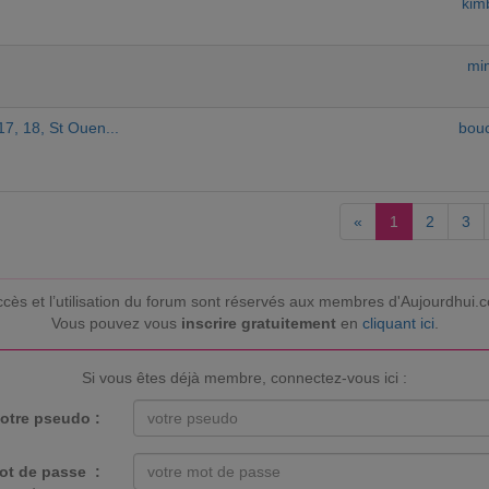
kim
mi
17, 18, St Ouen...
bou
«
1
2
3
ccès et l’utilisation du forum sont réservés aux membres d'Aujourdhui.
Vous pouvez vous
inscrire gratuitement
en
cliquant ici
.
Si vous êtes déjà membre, connectez-vous ici :
otre pseudo :
ot de passe :