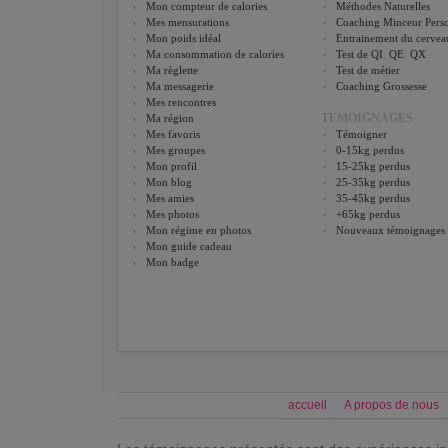
Mon compteur de calories
Méthodes Naturelles
Mes mensurations
Coaching Minceur Perso
Mon poids idéal
Entrainement du cervea
Ma consommation de calories
Test de QI
,
QE
,
QX
Ma règlette
Test de métier
Ma messagerie
Coaching Grossesse
Mes rencontres
TEMOIGNAGES
Ma région
Mes favoris
Témoigner
Mes groupes
0-15kg perdus
Mon profil
15-25kg perdus
Mon blog
25-35kg perdus
Mes amies
35-45kg perdus
Mes photos
+65kg perdus
Mon régime en photos
Nouveaux témoignages
Mon guide cadeau
Mon badge
accueil
A propos de nous