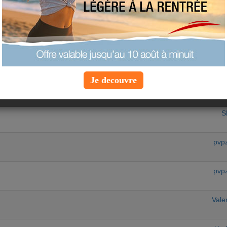
equipe-au
Vale
dana
Je decouvre
S
S
pvp
pvp
Vale