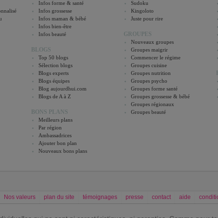
Infos forme & santé
Sudoku
nnalisé
Infos grossesse
Kingoloto
u
Infos maman & bébé
Juste pour rire
Infos bien-être
GROUPES
Infos beauté
Nouveaux groupes
BLOGS
Groupes maigrir
Top 50 blogs
Commencer le régime
Sélection blogs
Groupes cuisine
Blogs experts
Groupes nutrition
Blogs équipes
Groupes psycho
Blog aujourdhui.com
Groupes forme santé
Blogs de A à Z
Groupes grossesse & bébé
Groupes régionaux
BONS PLANS
Groupes beauté
Meilleurs plans
Par région
Ambassadrices
Ajouter bon plan
Nouveaux bons plans
Nos valeurs
plan du site
témoignages
presse
contact
aide
conditi