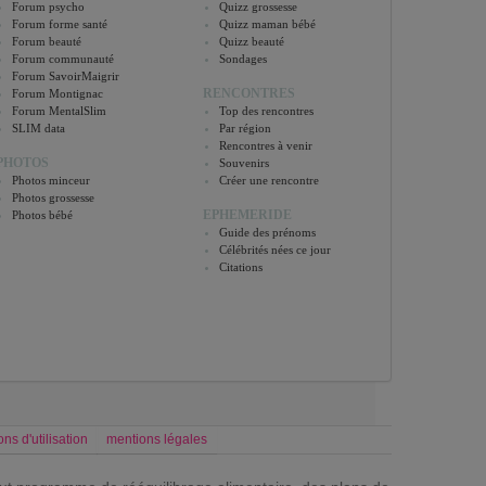
Forum psycho
Quizz grossesse
Forum forme santé
Quizz maman bébé
Forum beauté
Quizz beauté
Forum communauté
Sondages
Forum SavoirMaigrir
RENCONTRES
Forum Montignac
Forum MentalSlim
Top des rencontres
SLIM data
Par région
Rencontres à venir
PHOTOS
Souvenirs
Photos minceur
Créer une rencontre
Photos grossesse
EPHEMERIDE
Photos bébé
Guide des prénoms
Célébrités nées ce jour
Citations
ons d'utilisation
mentions légales