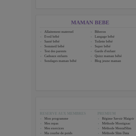
MAMAN BEBE
Allaitement maternel
Biberon
Eveil bébé
Langage bébé
Santé bébé
Toilette bébé
Sommeil bébé
Super bébé
Test des parents
Garde d'enfant
Cadeaux enfants
Quizz maman bébé
Sondages maman bébé
Blog jeune maman
RESERVE AUX MEMBRES
PREMIUM
Mon programme
Régime Savoir Maigrir
Mes repas
Méthode Montignac
Mes exercices
Méthode MentalSlim
Ma courbe de poids
Méthode Slim Data