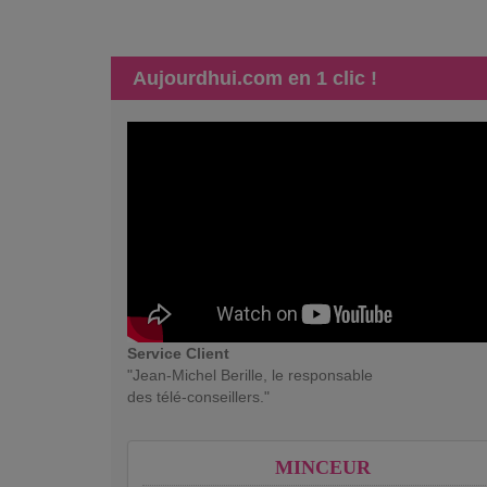
Aujourdhui.com en 1 clic !
Service Client
"Jean-Michel Berille, le responsable
des télé-conseillers."
MINCEUR