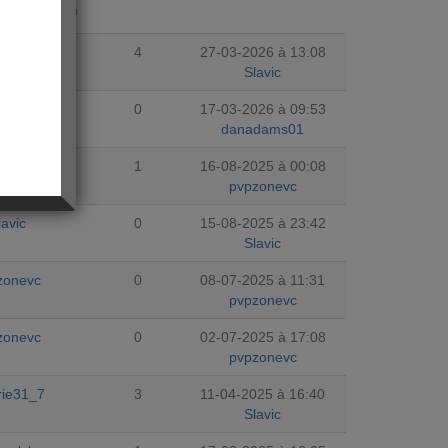
jourdhuicom
rie31_7
4
27-03-2026 à 13:08
Slavic
dams01
0
17-03-2026 à 09:53
danadams01
lavic
1
16-08-2025 à 00:08
pvpzonevc
lavic
0
15-08-2025 à 23:42
Slavic
zonevc
0
08-07-2025 à 11:31
pvpzonevc
zonevc
0
02-07-2025 à 17:08
pvpzonevc
rie31_7
3
11-04-2025 à 16:40
Slavic