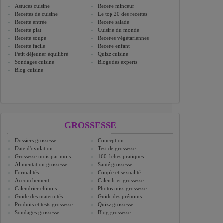
Astuces cuisine
Recette minceur
Recettes de cuisine
Le top 20 des recettes
Recette entrée
Recette salade
Recette plat
Cuisine du monde
Recette soupe
Recettes végétariennes
Recette facile
Recette enfant
Petit déjeuner équilibré
Quizz cuisine
Sondages cuisine
Blogs des experts
Blog cuisine
GROSSESSE
Dossiers grossesse
Conception
Date d'ovulation
Test de grossesse
Grossesse mois par mois
160 fiches pratiques
Alimentation grossesse
Santé grossesse
Formalités
Couple et sexualité
Accouchement
Calendrier grossesse
Calendrier chinois
Photos miss grossesse
Guide des maternités
Guide des prénoms
Produits et tests grossesse
Quizz grossesse
Sondages grossesse
Blog grossesse