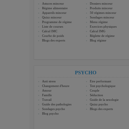
Astuces minceur
Dossiers minceur
Régime alimentaire
Produits minceur
Appareils minceur
50 régimes minceur
Quizz minceur
Sondages minceur
Programme de régime
Menu régime
Liste de courses
Exercices physiques
Calcul IMC
Calcul IMG
Courbe de poids
Réglette de régime
Blogs des experts
Blog régime
PSYCHO
Anti stress
Etre performant
Changement d'heure
Test psychologique
Amour
Couple
Famille
Séduction
Travail
Guide de la sexologie
Guide des pathologies
Quizz psycho
Sondages psycho
Blogs des experts
Blog psycho