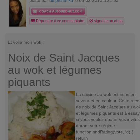
posté par
delphinetika
le 03-02-2010 à 21:53
Répondre à ce commentaire
signaler un abus
Et voilà mon wok :
Noix de Saint Jacques
au wok et légumes
piquants
La cuisine au wok est riche en
saveur et en couleur. Cette rece
de noix de Saint Jacques au wo
et légumes piquants est à essay
si vous voulez épater vos invités
durant votre régime.
function sndRating(vote, id) {
return