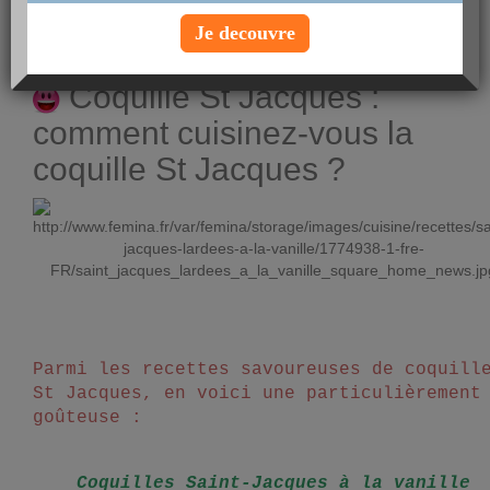
10:12
Je decouvre
Voir le profil
Coquille St Jacques :
comment cuisinez-vous la
coquille St Jacques ?
Parmi les recettes savoureuses de coquill
St Jacques, en voici une particulièrement
goûteuse :
Coquilles Saint-Jacques à la vanille