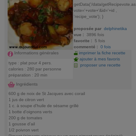
getData('/data/getRecipevote.a
vote='+vote+'&id='+id ,
'recipe_vote'); }
proposée par
delphinetika
vue :
3896 fois
favorite :
5 fois
commenté :
0 fois
imprimer la fiche recette
Informations générales
ajouter à mes favoris
type : plat pour 4 pers.
proposer une recette
calories : 280 par personne
préparation : 20 min
Ingrédients
600 g de noix de St Jacques avec corail
1 jus de citron vert
1 c. à soupe d'huile de sésame grillé
1 botte d'oignons verts
200 g de tomates
1 gousse d'ail
1/2 poivron vert