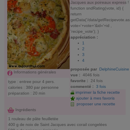
Jacques aux poireaux express !
function sndRating(vote, id) {
return
getData('/data/getRecipevote.a
vote='+vote+'&id='+id ,
'recipe_vote'); }
appréciation :
1
2
3
4
proposée par
DelphineCuisine
Informations générales
vue :
4046 fois
favorite :
24 fois
type : entree pour 4 pers.
commenté :
3 fois
calories : 380 par personne
imprimer la fiche recette
préparation : 20 min
ajouter à mes favoris
proposer une recette
Ingrédients
1 rouleau de pâte feuilletée
400 g de noix de Saint Jacques avec corail congelées