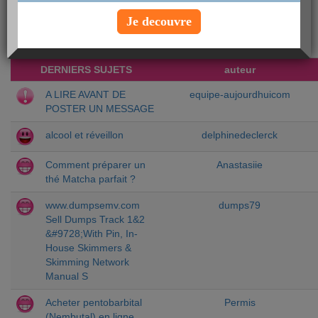
Chercher un sujet particulier :
Je decouvre
DERNIERS SUJETS
auteur
A LIRE AVANT DE
equipe-aujourdhuicom
POSTER UN MESSAGE
alcool et réveillon
delphinedeclerck
Comment préparer un
Anastasiie
thé Matcha parfait ?
www.dumpsemv.com
dumps79
Sell Dumps Track 1&2
&#9728;With Pin, In-
House Skimmers &
Skimming Network
Manual S
Acheter pentobarbital
Permis
(Nembutal) en ligne