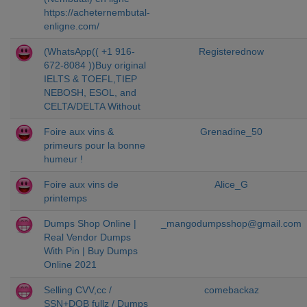
https://acheternembutal-
enligne.com/
(WhatsApp(( +1 916-
Registerednow
672-8084 ))Buy original
IELTS & TOEFL,TIEP
NEBOSH, ESOL, and
CELTA/DELTA Without
Foire aux vins &
Grenadine_50
primeurs pour la bonne
humeur !
Foire aux vins de
Alice_G
printemps
Dumps Shop Online |
_mangodumpsshop@gmail.com
Real Vendor Dumps
With Pin | Buy Dumps
Online 2021
Selling CVV,cc /
comebackaz
SSN+DOB fullz / Dumps