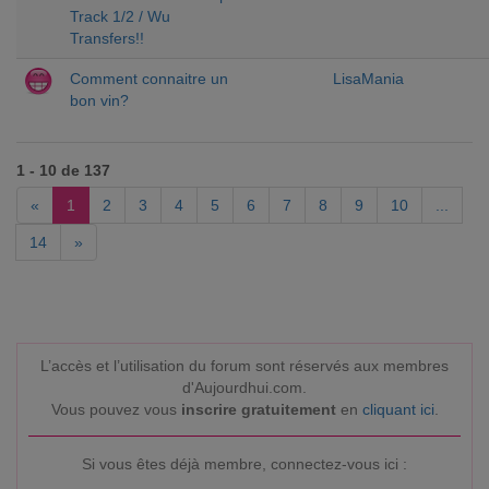
Track 1/2 / Wu
Transfers!!
Comment connaitre un
LisaMania
bon vin?
1 - 10 de 137
«
1
2
3
4
5
6
7
8
9
10
...
14
»
L’accès et l’utilisation du forum sont réservés aux membres
d'Aujourdhui.com.
Vous pouvez vous
inscrire gratuitement
en
cliquant ici
.
Si vous êtes déjà membre, connectez-vous ici :