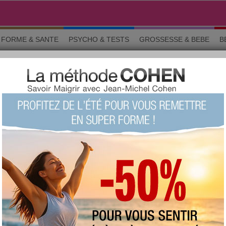
FORME & SANTE
PSYCHO & TESTS
GROSSESSE & BEBE
B
Techniques
Chat MEEBO?
LITÉ › PROBLÈMES TECHNIQ
o & tests
Grossesse
Maman & bébé
Beauté
La commun
sont celles des membres d'aujourdhui.com. Avant de suivre un conseil e
ignaler un abus
GE