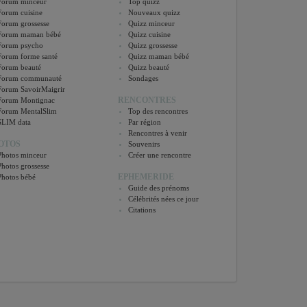
Forum minceur
Top quizz
Forum cuisine
Nouveaux quizz
Forum grossesse
Quizz minceur
Forum maman bébé
Quizz cuisine
Forum psycho
Quizz grossesse
Forum forme santé
Quizz maman bébé
Forum beauté
Quizz beauté
Forum communauté
Sondages
Forum SavoirMaigrir
RENCONTRES
Forum Montignac
Forum MentalSlim
Top des rencontres
SLIM data
Par région
Rencontres à venir
OTOS
Souvenirs
Photos minceur
Créer une rencontre
Photos grossesse
EPHEMERIDE
Photos bébé
Guide des prénoms
Célébrités nées ce jour
Citations