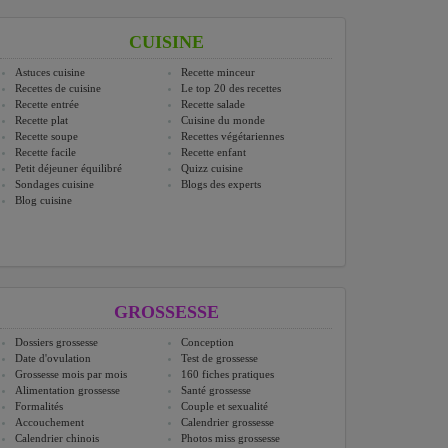
CUISINE
Astuces cuisine
Recette minceur
Recettes de cuisine
Le top 20 des recettes
Recette entrée
Recette salade
Recette plat
Cuisine du monde
Recette soupe
Recettes végétariennes
Recette facile
Recette enfant
Petit déjeuner équilibré
Quizz cuisine
Sondages cuisine
Blogs des experts
Blog cuisine
GROSSESSE
Dossiers grossesse
Conception
Date d'ovulation
Test de grossesse
Grossesse mois par mois
160 fiches pratiques
Alimentation grossesse
Santé grossesse
Formalités
Couple et sexualité
Accouchement
Calendrier grossesse
Calendrier chinois
Photos miss grossesse