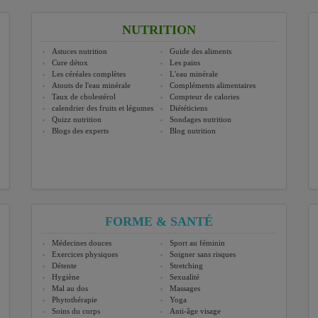
NUTRITION
Astuces nutrition
Guide des aliments
Cure détox
Les pains
Les céréales complètes
L'eau minérale
Atouts de l'eau minérale
Compléments alimentaires
Taux de cholestérol
Compteur de calories
calendrier des fruits et légumes
Diététiciens
Quizz nutrition
Sondages nutrition
Blogs des experts
Blog nutrition
FORME & SANTÉ
Médecines douces
Sport au féminin
Exercices physiques
Soigner sans risques
Détente
Stretching
Hygiène
Sexualité
Mal au dos
Massages
Phytothérapie
Yoga
Soins du corps
Anti-âge visage