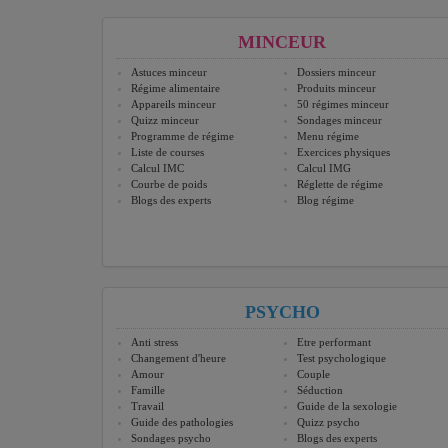
MINCEUR
Astuces minceur
Dossiers minceur
Régime alimentaire
Produits minceur
Appareils minceur
50 régimes minceur
Quizz minceur
Sondages minceur
Programme de régime
Menu régime
Liste de courses
Exercices physiques
Calcul IMC
Calcul IMG
Courbe de poids
Réglette de régime
Blogs des experts
Blog régime
PSYCHO
Anti stress
Etre performant
Changement d'heure
Test psychologique
Amour
Couple
Famille
Séduction
Travail
Guide de la sexologie
Guide des pathologies
Quizz psycho
Sondages psycho
Blogs des experts