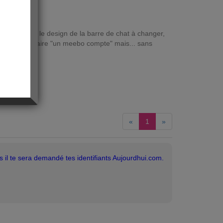
eux jours que le design de la barre de chat à changer,
ieurs fois de faire "un meebo compte" mais... sans
«
1
»
 il te sera demandé tes identifiants Aujourdhui.com.