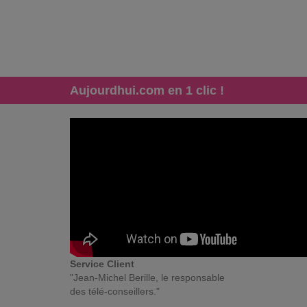
Aujourdhui.com en 1 clic !
Service Client
"Jean-Michel Berille, le responsable
des télé-conseillers."