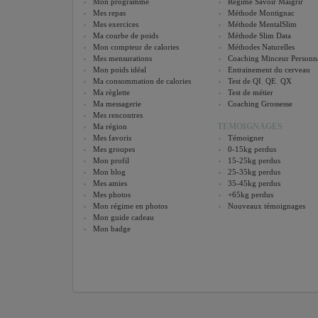
Mon programme
Régime Savoir Maigrir
Mes repas
Méthode Montignac
Mes exercices
Méthode MentalSlim
Ma courbe de poids
Méthode Slim Data
Mon compteur de calories
Méthodes Naturelles
Mes mensurations
Coaching Minceur Personna
Mon poids idéal
Entrainement du cerveau
Ma consommation de calories
Test de QI
,
QE
,
QX
Ma règlette
Test de métier
Ma messagerie
Coaching Grossesse
Mes rencontres
TEMOIGNAGES
Ma région
Mes favoris
Témoigner
Mes groupes
0-15kg perdus
Mon profil
15-25kg perdus
Mon blog
25-35kg perdus
Mes amies
35-45kg perdus
Mes photos
+65kg perdus
Mon régime en photos
Nouveaux témoignages
Mon guide cadeau
Mon badge