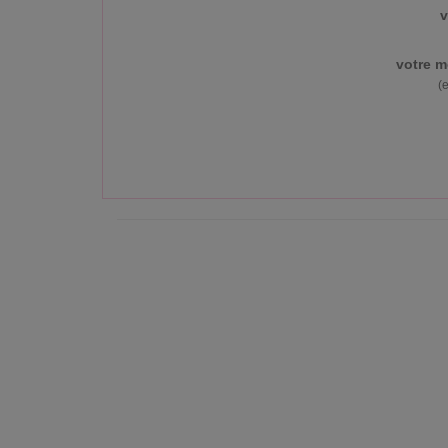
v
votre m
(