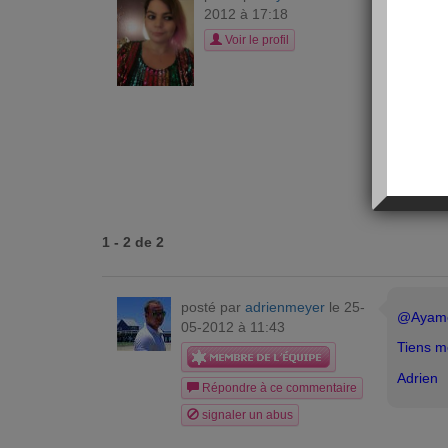
C
2012 à 17:18
bonjour
Voir le profil
Voilà a
je ne p
succès.
En tout
Mlle A
1 - 2 de 2
posté par
adrienmeyer
le 25-
@Ayame e
05-2012 à 11:43
Tiens m
Adrien
Répondre à ce commentaire
signaler un abus