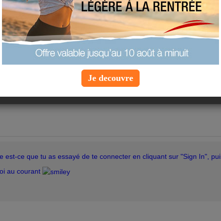
hat MEEBO?
s,
vant nous avions un chat qui marchait bien, et tout et tout, et depuis d
eux plus être connecter pour discuter avec les gens, et j'ai tenter plus
.. Est-ce normal ou est-ce moi qui n'ai rien pigé?
 cas je vous remerci d'avance ^^
Je decouvre
yame ^^
st-ce que tu as essayé de te connecter en cliquant sur "Sign In", puis
oi au courant