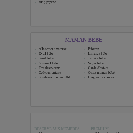
Blog psycho
MAMAN BEBE
Allaitement maternel
Biberon
Eveil bébé
Langage bébé
Santé bébé
Toilette bébé
Sommeil bébé
Super bébé
Test des parents
Garde d'enfant
Cadeaux enfants
Quizz maman bébé
Sondages maman bébé
Blog jeune maman
RESERVE AUX MEMBRES
PREMIUM