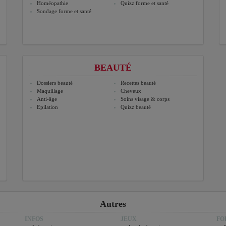
Homéopathie
Quizz forme et santé
Sondage forme et santé
BEAUTÉ
Dossiers beauté
Recettes beauté
Maquillage
Cheveux
Anti-âge
Soins visage & corps
Epilation
Quizz beauté
Autres
INFOS
JEUX
FO