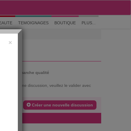
M'inscrire
|
Me connecter
|
? Visite guidée
EAUTE
TEMOIGNAGES
BOUTIQUE
PLUS...
×
UES
auté
Démarche qualité
xtrait d'une discussion, veuillez le valider avec
Créer une nouvelle discussion