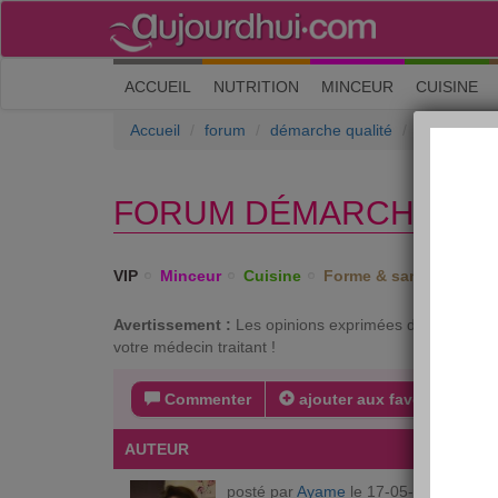
(current)
ACCUEIL
NUTRITION
MINCEUR
CUISINE
Accueil
forum
démarche qualité
Problèmes 
FORUM DÉMARCHE QUA
VIP
Minceur
Cuisine
Forme & santé
Psych
Avertissement :
Les opinions exprimées dans ce forum 
votre médecin traitant !
Commenter
ajouter aux favoris
s
AUTEUR
MESSA
posté par
Ayame
le 17-05-