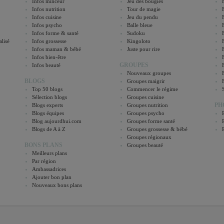
Infos minceur
Jeu des bougies
Infos nutrition
Tour de magie
Infos cuisine
Jeu du pendu
Infos psycho
Balle bleue
Infos forme & santé
Sudoku
lisé
Infos grossesse
Kingoloto
Infos maman & bébé
Juste pour rire
Infos bien-être
GROUPES
Infos beauté
Nouveaux groupes
BLOGS
Groupes maigrir
Top 50 blogs
Commencer le régime
Sélection blogs
Groupes cuisine
PH
Blogs experts
Groupes nutrition
Blogs équipes
Groupes psycho
Blog aujourdhui.com
Groupes forme santé
Blogs de A à Z
Groupes grossesse & bébé
Groupes régionaux
BONS PLANS
Groupes beauté
Meilleurs plans
Par région
Ambassadrices
Ajouter bon plan
Nouveaux bons plans