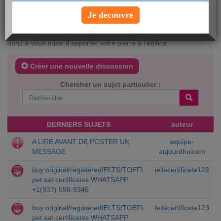
impossible d’accès. Ensuite, prenez le temps de bien nous
expliquer vos remarques et n’hésitez à nous donner des
Je decouvre
exemples concrets (adresse de la page, texte…). C’est à votre
tour de jouer ! Et n’oubliez pas, aujourdhui.com est votre site
donc à vous aussi d’apporter votre pierre à l’édifice.
Créer une nouvelle discussion
Chercher un sujet particulier :
DERNIERS SUJETS
auteur
A LIRE AVANT DE POSTER UN
equipe-
MESSAGE
aujourdhuicom
buy original/registeredIELTS/TOEFL
ieltscertificate123
pet sat certificates WHATSAPP
+1(937) 598-9345
buy original/registeredIELTS/TOEFL
ieltscertificate123
pet sat certificates WHATSAPP