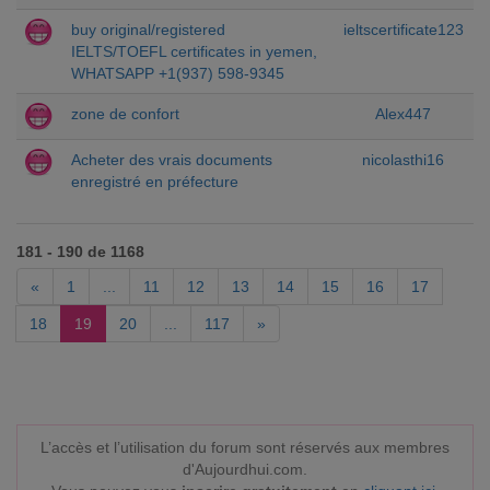
buy original/registered
ieltscertificate123
IELTS/TOEFL certificates in yemen,
WHATSAPP +1(937) 598-9345
zone de confort
Alex447
Acheter des vrais documents
nicolasthi16
enregistré en préfecture
181 - 190 de 1168
«
1
...
11
12
13
14
15
16
17
18
19
20
...
117
»
L’accès et l’utilisation du forum sont réservés aux membres
d'Aujourdhui.com.