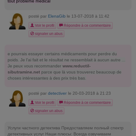
tout problème médical
posté par
ElenaGib
le 13-07-2018 à 11:42
Voir le profil
Répondre à ce commentaire
signaler un abus
e pourrais essayer certains médicaments pour perdre du
poids. Je l'ai fait et le résultat ne ressemblait à aucun autre ...
Je peux vous recommander
www.reductil-
sibutramine.net
parce que là vous trouverez beaucoup de
choses intéressantes à des prix très bas.
posté par
detectiver
le 20-03-2018 à 21:23
Voir le profil
Répondre à ce commentaire
signaler un abus
Услуги частного детектива Предоставляем полный спектр
детективных услуг Наши плюсы: Всегда озвучиваем