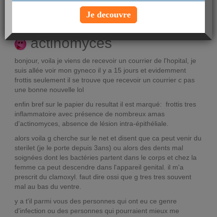
Voir le profil
Je decouvre
actinomyces
bonjour, voila je viens de recevoir un courrier de l'hopital, je
suis allée voir mon gyneco il y a 15 jours et evidemment
frottis seulement il se trouve que recevoir un courrier c pas
une bonne nouvelle lol
enfin bref sur le papier du resultat il est marqué: frottis tres
inflammatoire avec présence de nombreux amas
d'actinomyces, absence de lésion intra-épithéliale.
alors voila g cherche sur le net et disent que ca peut venir du
sterilet (je le porte depuis 3ans) ou alors des dents mal
soignées dont les bactéries partent dans le corps et chez la
femme ca peut descendre dans l'appareil genital. il m'a
prescrit du clamoxyl. faut dire ossi que g tres tres souvent
mal au bas du ventre.
y a t'il parmi vous des personnes qui ont eu ce genre
d'infection ou des personnes qui pourraient mieux me