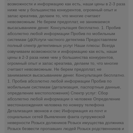
возможности и информацию как есть, наши цены в 2-3 раза
ниже чем у большинства конкурентов, огромный опыт и
запас креатива, делаем то, что многие считают
невозможным. Не берем предоплат, не занимаемся
высасыванием денег. Консультация бесплатно. 1. Пробив
абсолютно любой информации Пробив по мобильным
системам (дkУслуги частного детектива Предоставляем
полный спектр детективных услуг Наши плюсы: Всегда
озвучиваем возможности и информацию как есть, наши
цены в 2-3 раза ниже чем у большинства конкурентов,
огромный опыт и запас креатива, делаем то, что многие
считают невозможным. Не берем предоплат, не
занимаемся высасыванием денег. Консультация бесплатно.
1. Пробив абсолютно любой информации Пробив по
мобильным системам (детализация, паспортные данные,
определение местоположения) Спектр услуг: Сбор
абсолютно любой информации о человеке Определение
местонахождения человека по номеру телефона
Детализация звонков и смс Информация из почт и
социальных сетей Выявление факта супружеской
неверности Розыск должников Розыск имущества должника
Розыск безвести пропавших людей Розыск родственников и