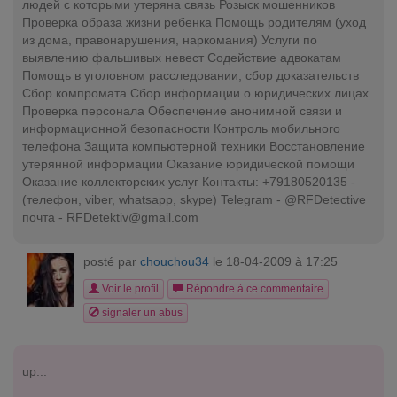
людей с которыми утеряна связь Розыск мошенников
Проверка образа жизни ребенка Помощь родителям (уход
из дома, правонарушения, наркомания) Услуги по
выявлению фальшивых невест Содействие адвокатам
Помощь в уголовном расследовании, сбор доказательств
Сбор компромата Сбор информации о юридических лицах
Проверка персонала Обеспечение анонимной связи и
информационной безопасности Контроль мобильного
телефона Защита компьютерной техники Восстановление
утерянной информации Оказание юридической помощи
Оказание коллекторских услуг Контакты: +79180520135 -
(телефон, viber, whatsapp, skype) Telegram - @RFDetective
почта -
RFDetektiv@gmail.com
posté par
chouchou34
le 18-04-2009 à 17:25
Voir le profil
Répondre à ce commentaire
signaler un abus
up...