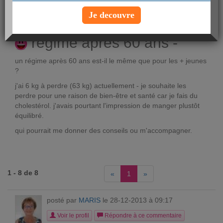
posté par
charline2
le 06-02-2009 à 13:53
Je decouvre
Voir le profil
régime après 60 ans -
un régime après 60 ans est-il le même que pour les + jeunes
?
j'ai 6 kg à perdre (63 kg) actuellement - je souhaite les
perdre pour une raison de bien-être et santé car je fais du
cholestérol. j'avais pourtant l'impression de manger plustôt
équilibré.
qui pourrait me donner des conseils ou m'accompagner.
1 - 8 de 8
«
1
»
posté par
MARIS
le 28-12-2013 à 09:17
Voir le profil
Répondre à ce commentaire