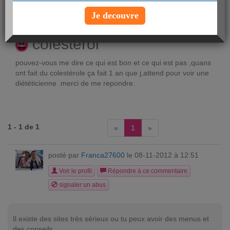
posté par
pierreange
le 13-03-2011 à 03:01
Je decouvre
Voir le profil
colesterol
pouvez-vous me dire ce qui est bon et ce qui est pas ,quans
ont fait du colestérole ça fait 1 an que j,attend pour voir une
diététicienne .merci de me repondre.
1 - 1 de 1
«
1
»
posté par
Franca27600
le 08-11-2012 à 12:51
Voir le profil
Répondre à ce commentaire
signaler un abus
Il existe des sites très sérieux ou tu peux avoir des menus et
des conseils .