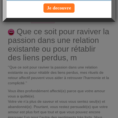
Créer une nouvelle discussion
Je decouvre
posté par
Amangnon
le 20-07-2025 à 02:30
Voir le profil
Que ce soit pour raviver la
passion dans une relation
existante ou pour rétablir
des liens perdus, m
''Que ce soit pour raviver la passion dans une relation
existante ou pour rétablir des liens perdus, mes rituels de
retour affectif peuvent vous aider à retrouver l'harmonie et la
complicité.''
Vous êtes profondément affecté(e) parce que votre amour
vous a quitté(e).
Votre vie n’a plus de saveur et vous vous sentez seul(e) et
abandonné(e). Pourtant, vous restez persuadé(e) que votre
amour est plus fort que tout et que vous pouvez encore
éprouver l’un pour l’autre des sentiments très forts. Vous