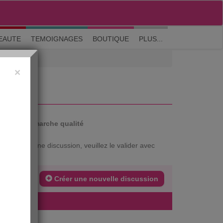
M'inscrire
|
Me connecter
|
? Visite guidée
EAUTE
TEMOIGNAGES
BOUTIQUE
PLUS...
×
auté
Démarche qualité
xtrait d'une discussion, veuillez le valider avec
Créer une nouvelle discussion