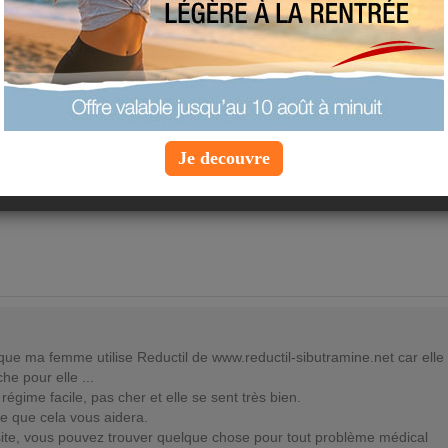
rrêt tabac = Prise de poids
r
ns , J' ai arreté de fumer le 06 janvier 2014.
rrête pas de prendre du poids (5kg).Si non ça va, je suis bien.
oi ! Que puis je faire ?
Je decouvre
 à la piscine tous les samedis, footing tous les dimanches.
e vos conseils, vos astuces, si vous êtes passées par là également.
 que ma femme utilise Reductil de
www.reductil-sibutramine.net
car elle
e pour elle ...
 régime facile, pas cher et elle se sent très bien.
re que cela vous aidera.
site, vous pouvez trouver quelque chose pour tout problème médical