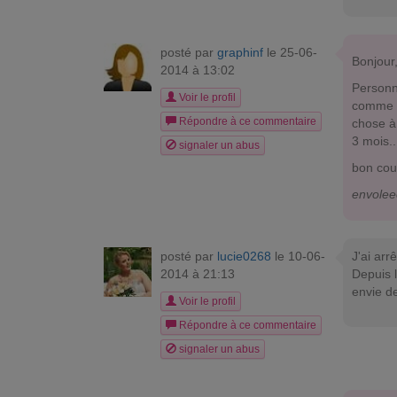
posté par
graphinf
le 25-06-
Bonjour
2014 à 13:02
Personne
Voir le profil
comme ça
Répondre à ce commentaire
chose à 
3 mois..
signaler un abus
bon cou
envolee
posté par
lucie0268
le 10-06-
J'ai arr
2014 à 21:13
Depuis 
envie de
Voir le profil
Répondre à ce commentaire
signaler un abus