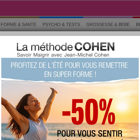
FORME & SANTE
PSYCHO & TESTS
GROSSESSE & BEBE
B
dicaux
Arrêt tabac = Prise de poids
TÉ › PROBLÈMES MÉDICAUX
o & tests
Grossesse
Maman & bébé
Beauté
La commun
sont celles des membres d'aujourdhui.com. Avant de suivre un conseil e
ignaler un abus
GE