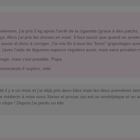
,
lement, j'ai pris 5 kg après l'arrêt de la cigarette (grace à des patchs, t
. Alors j'ai pris les choses en main. Il faut savoir que quand on arret
savoir et donc à corriger. J'ai mis fin à tous les "bons" grignotages suc
. (avec l'aide de légumes vapeurs réguliers aussi, mais sans privation n
rage, mais c'est possible. Popa
consciente.fr
sophro, reiki
êté il y a un mois et j'ai déjà pris deux kilos mais les deux premières 
le médecin à mise sous Xanax et prozac qui est un anxiolytique et un 
 clope ! Depuis j'ai perdu un kilo