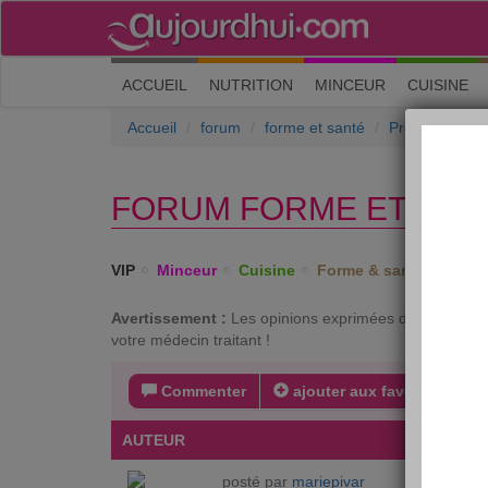
(current)
ACCUEIL
NUTRITION
MINCEUR
CUISINE
Accueil
forum
forme et santé
Problèmes mé
FORUM FORME ET SAN
VIP
Minceur
Cuisine
Forme & santé
Psych
Avertissement :
Les opinions exprimées dans ce forum 
votre médecin traitant !
Commenter
ajouter aux favoris
s
AUTEUR
MESSA
posté par
mariepivar