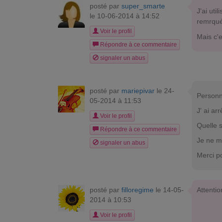
posté par
super_smarte
J'ai uti
le 10-06-2014 à 14:52
remrqué
Voir le profil
Mais c'e
Répondre à ce commentaire
signaler un abus
posté par
mariepivar
le 24-
Personne
05-2014 à 11:53
J' ai ar
Voir le profil
Quelle s
Répondre à ce commentaire
Je ne ma
signaler un abus
Merci po
posté par
filloregime
le 14-05-
Attentio
2014 à 10:53
Voir le profil