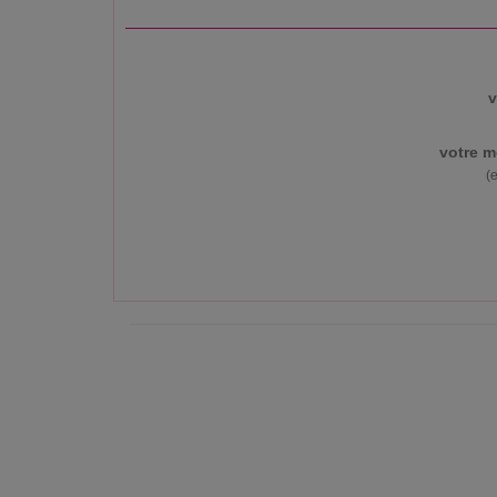
v
votre m
(