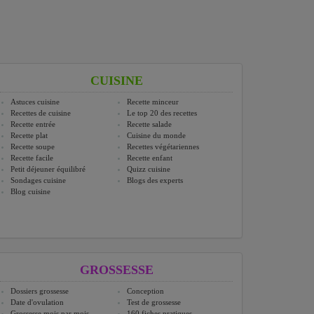
CUISINE
Astuces cuisine
Recette minceur
Recettes de cuisine
Le top 20 des recettes
Recette entrée
Recette salade
Recette plat
Cuisine du monde
Recette soupe
Recettes végétariennes
Recette facile
Recette enfant
Petit déjeuner équilibré
Quizz cuisine
Sondages cuisine
Blogs des experts
Blog cuisine
GROSSESSE
Dossiers grossesse
Conception
Date d'ovulation
Test de grossesse
Grossesse mois par mois
160 fiches pratiques