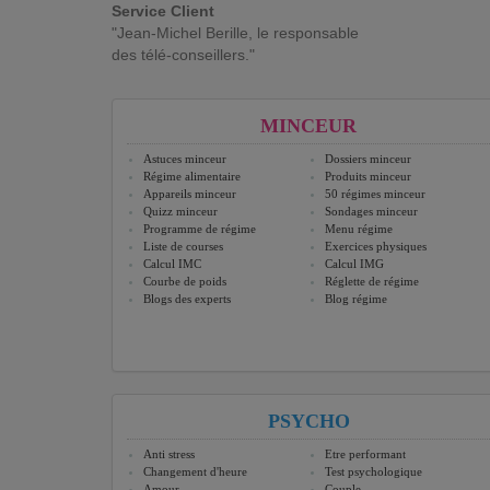
Service Client
"Jean-Michel Berille, le responsable
des télé-conseillers."
MINCEUR
Astuces minceur
Dossiers minceur
Régime alimentaire
Produits minceur
Appareils minceur
50 régimes minceur
Quizz minceur
Sondages minceur
Programme de régime
Menu régime
Liste de courses
Exercices physiques
Calcul IMC
Calcul IMG
Courbe de poids
Réglette de régime
Blogs des experts
Blog régime
PSYCHO
Anti stress
Etre performant
Changement d'heure
Test psychologique
Amour
Couple