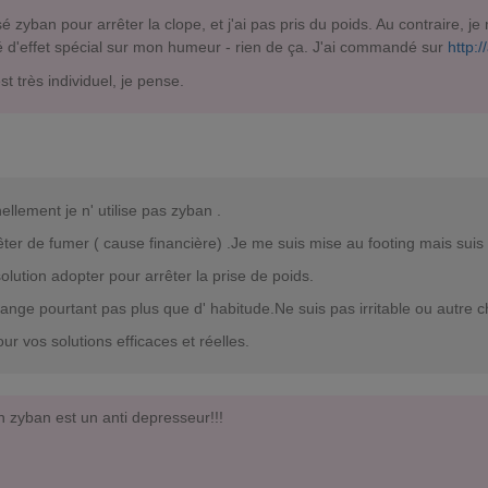
lisé zyban pour arrêter la clope, et j'ai pas pris du poids. Au contraire, 
 d'effet spécial sur mon humeur - rien de ça. J'ai commandé sur
http:/
st très individuel, je pense.
llement je n' utilise pas zyban .
rêter de fumer ( cause financière) .Je me suis mise au footing mais suis
olution adopter pour arrêter la prise de poids.
nge pourtant pas plus que d' habitude.Ne suis pas irritable ou autre cho
ur vos solutions efficaces et réelles.
n zyban est un anti depresseur!!!