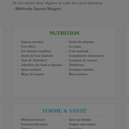
ils ont réussi leur régime et cela les rend heureux
- Méthode Savoir Maigrir
NUTRITION
Astuces nutrition
Guide des aliments
Cure détox
Les pains
Les céréales complètes
L'eau minérale
Atouts de l'eau minérale
Compléments alimentaires
Taux de cholestérol
Compteur de calories
calendrier des fruits et légumes
Diététiciens
Quizz nutrition
Sondages nutrition
Blogs des experts
Blog nutrition
FORME & SANTÉ
Médecines douces
Sport au féminin
Exercices physiques
Soigner sans risques
Détente
Stretching