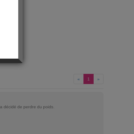
«
1
»
 a décidé de perdre du poids.