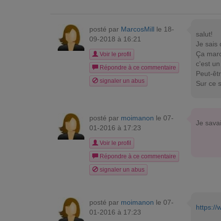
posté par
MarcosMill
le 18-
salut!
09-2018 à 16:21
Je sais
Ça march
Voir le profil
c'est un
Répondre à ce commentaire
Peut-êt
signaler un abus
Sur ce 
posté par
moimanon
le 07-
Je sava
01-2016 à 17:23
Voir le profil
Répondre à ce commentaire
signaler un abus
posté par
moimanon
le 07-
https://
01-2016 à 17:23