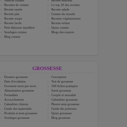
Astuces cuisine
Recette minceur
Recettes de cuisine
Le top 20 des recettes
Recette entrée
Recette salade
Recette plat
Cuisine du monde
Recette soupe
Recettes végétariennes
Recette facile
Recette enfant
Petit déjeuner équilibré
Quizz cuisine
Sondages cuisine
Blogs des experts
Blog cuisine
GROSSESSE
Dossiers grossesse
Conception
Date d'ovulation
Test de grossesse
Grossesse mois par mois
160 fiches pratiques
Alimentation grossesse
Santé grossesse
Formalités
Couple et sexualité
Accouchement
Calendrier grossesse
Calendrier chinois
Photos miss grossesse
Guide des maternités
Guide des prénoms
Produits et tests grossesse
Quizz grossesse
Sondages grossesse
Blog grossesse