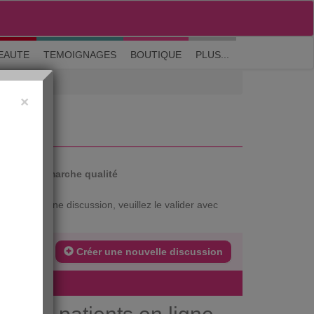
M'inscrire
|
Me connecter
|
? Visite guidée
EAUTE
TEMOIGNAGES
BOUTIQUE
PLUS...
×
auté
Démarche qualité
xtrait d'une discussion, veuillez le valider avec
Créer une nouvelle discussion