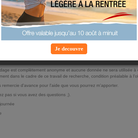
ondage sur l'utilisation des group
 à tous.
 étudiant en dernier année de maîtrise à l'UQAM (Université québécois
 portant sur l'impact des communautés virtuelles sur les relations ent
 ma recherche vise à comprendre si et comment l'utilisation que vous fa
rdhui.com impactera les rapports que vous entretenez avec votre médec
Je decouvre
 fin, je sollicite votre aide pour répondre à ce court questionnaire dispo
//docs.google.com/forms/d/1tJ2QOGiTPEEr8xiIPQGzblSwa1_3h1laxcLm
dage est complètement anonyme et aucune donnée ne sera utilisée à d
ent dans le cadre de ce travail de recherche, condition préalable à l'
 remercie d'avance pour l'aide que vous pourrez m'apporter.
ez pas si vous avez des questions ;).
journée
e