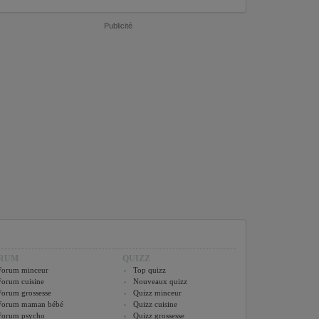
Publicité
RUM
QUIZZ
Forum minceur
Top quizz
Forum cuisine
Nouveaux quizz
Forum grossesse
Quizz minceur
Forum maman bébé
Quizz cuisine
Forum psycho
Quizz grossesse