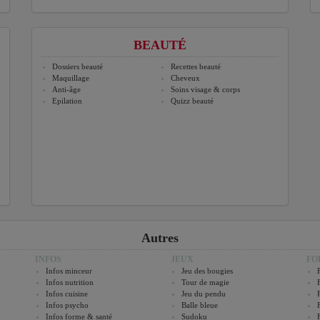
BEAUTÉ
Dossiers beauté
Recettes beauté
Maquillage
Cheveux
Anti-âge
Soins visage & corps
Epilation
Quizz beauté
Autres
INFOS
JEUX
FO
Infos minceur
Jeu des bougies
Infos nutrition
Tour de magie
Infos cuisine
Jeu du pendu
Infos psycho
Balle bleue
Infos forme & santé
Sudoku