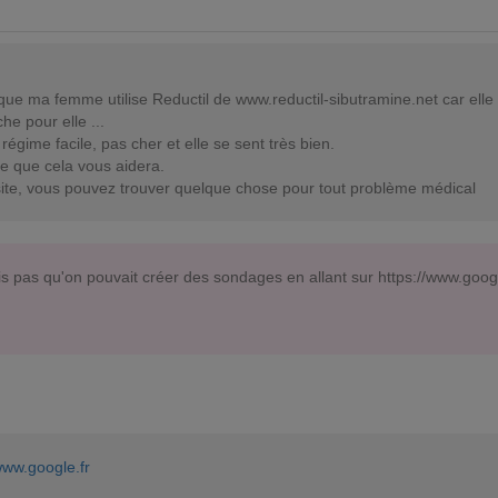
 que ma femme utilise Reductil de
www.reductil-sibutramine.net
car elle
e pour elle ...
 régime facile, pas cher et elle se sent très bien.
re que cela vous aidera.
site, vous pouvez trouver quelque chose pour tout problème médical
is pas qu'on pouvait créer des sondages en allant sur https://www.googl
www.google.fr