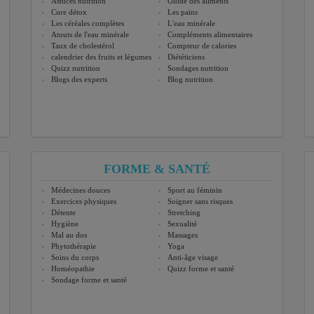
Astuces nutrition
Guide des aliments
Cure détox
Les pains
Les céréales complètes
L'eau minérale
Atouts de l'eau minérale
Compléments alimentaires
Taux de cholestérol
Compteur de calories
calendrier des fruits et légumes
Diététiciens
Quizz nutrition
Sondages nutrition
Blogs des experts
Blog nutrition
FORME & SANTÉ
Médecines douces
Sport au féminin
Exercices physiques
Soigner sans risques
Détente
Stretching
Hygiène
Sexualité
Mal au dos
Massages
Phytothérapie
Yoga
Soins du corps
Anti-âge visage
Homéopathie
Quizz forme et santé
Sondage forme et santé