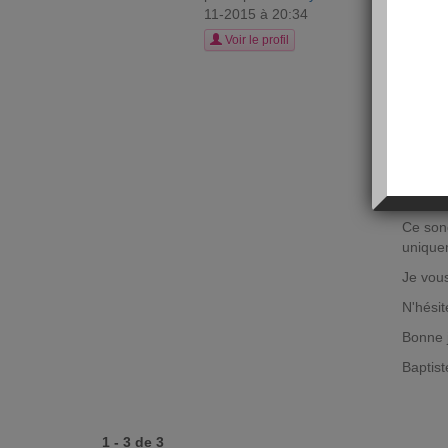
S
11-2015 à 20:34
Bonjour
Voir le profil
Je suis
mémoire
En soi,
d'aujou
À cette
https:
Ce son
uniquem
Je vous
N'hésit
Bonne 
Baptist
1 - 3 de 3