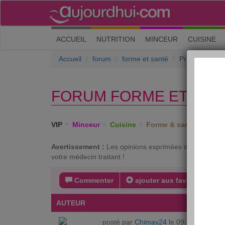
(current)
ACCUEIL
NUTRITION
MINCEUR
CUISINE
Accueil
forum
forme et santé
Problèmes mé
FORUM FORME ET SAN
VIP
Minceur
Cuisine
Forme & santé
Psych
Avertissement :
Les opinions exprimées dans ce forum 
votre médecin traitant !
Commenter
ajouter aux favoris
s
AUTEUR
MESSA
posté par
Chimay24
le 09-