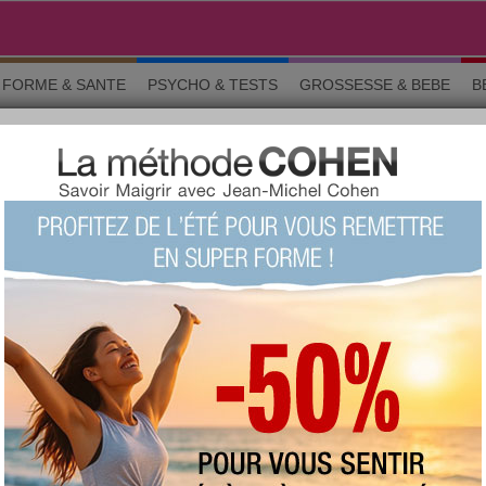
FORME & SANTE
PSYCHO & TESTS
GROSSESSE & BEBE
B
dicaux
Sondage sur l'utilisation des groupes de patients en ligne.
TÉ › PROBLÈMES MÉDICAUX
o & tests
Grossesse
Maman & bébé
Beauté
La commun
sont celles des membres d'aujourdhui.com. Avant de suivre un conseil e
ignaler un abus
GE