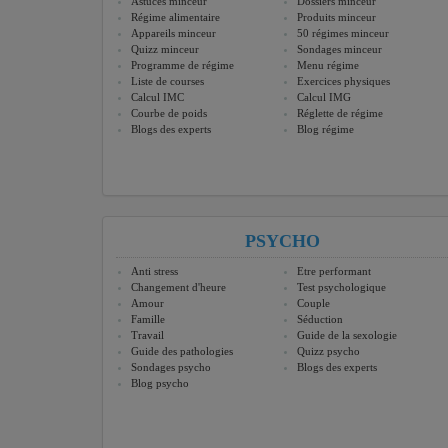
Astuces minceur
Dossiers minceur
Régime alimentaire
Produits minceur
Appareils minceur
50 régimes minceur
Quizz minceur
Sondages minceur
Programme de régime
Menu régime
Liste de courses
Exercices physiques
Calcul IMC
Calcul IMG
Courbe de poids
Réglette de régime
Blogs des experts
Blog régime
PSYCHO
Anti stress
Etre performant
Changement d'heure
Test psychologique
Amour
Couple
Famille
Séduction
Travail
Guide de la sexologie
Guide des pathologies
Quizz psycho
Sondages psycho
Blogs des experts
Blog psycho