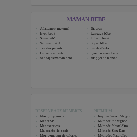
MAMAN BEBE
Allaitement maternel
Biberon
Eveil bébé
Langage bébé
Santé bébé
Toilette bébé
Sommeil bébé
Super bébé
Test des parents
Garde d'enfant
Cadeaux enfants
Quizz maman bébé
Sondages maman bébé
Blog jeune maman
RESERVE AUX MEMBRES
PREMIUM
Mon programme
Régime Savoir Maigrir
Mes repas
Méthode Montignac
Mes exercices
Méthode MentalSlim
Ma courbe de poids
Méthode Slim Data
Mon compteur de calories
Méthodes Naturelles