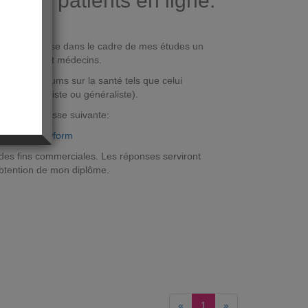
es de patients en ligne.
e) et je réalise dans le cadre de mes études un
re patients et médecins.
ites des forums sur la santé tels que celui
in (spécialiste ou généraliste).
nible à l'adresse suivante:
lni7zKk/viewform
es fins commerciales. Les réponses serviront
obtention de mon diplôme.
«
1
»