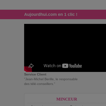
Aujourdhui.com en 1 clic !
Service Client
"Jean-Michel Berille, le responsable
des télé-conseillers."
MINCEUR