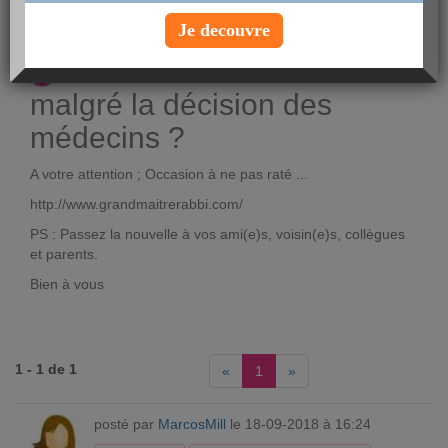
09:23
Je decouvre
Voir le profil
Comment devenir mère
malgré la décision des
médecins ?
A votre attention ; Occasion à ne pas raté ...
http://www.grandmaitrerabbi.com/
PS : Passez la nouvelle à vos ami(e)s, voisin(e)s, collègues
et parents.
Bien à vous
1 - 1 de 1
«
1
»
posté par
MarcosMill
le 18-09-2018 à 16:24