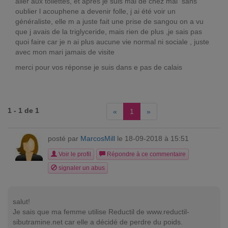
aller aux toilettes, et après je suis mal de chez mal sans
oublier l acouphene a devenir folle, j ai été voir un
généraliste, elle m a juste fait une prise de sangou on a vu
que j avais de la triglyceride, mais rien de plus ,je sais pas
quoi faire car je n ai plus aucune vie normal ni sociale , juste
avec mon mari jamais de visite
merci pour vos réponse je suis dans e pas de calais
1 - 1 de 1
«
1
»
posté par
MarcosMill
le 18-09-2018 à 15:51
Voir le profil
Répondre à ce commentaire
signaler un abus
salut!
Je sais que ma femme utilise Reductil de
www.reductil-
sibutramine.net
car elle a décidé de perdre du poids.