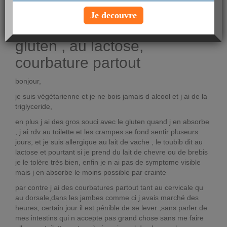
Voir le profil
Je decouvre
triglyceride, allergie au
gluten , au lactose,
courbature partout
bonjour,
je suis végétarienne et je ne bois jamais d alcool et j ai de la
triglyceride,
en plus j ai des gros souci avec le gluten quand j en absorbe
, j ai rdv au toilette et les crampes se fond sentir pluseurs
jours, et je suis allergique au lait de vache , le toubib dit au
lactose et pourtant si je prend du lait de chevre ou de brebis
je le tolère très bien, enfin je n ai pas de symptome visible
mais j en absorbe le moins possible par crainte
par contre j ai des courbatures partout tant au cervicale qu
au dorsale,dans les jambes comme ci j avais marché des
heures, certain jour il est pénible de se lever ,sans parler de
mes intestins qui n accepte pas grand chose sans me faire