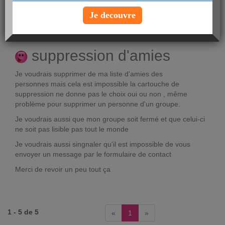
posté par
nounours_0
le 18-11-2016 à 17:47
Je decouvre
Voir le profil
suppression d'amies
Je voudrais supprimer de ma liste d'amies des
personnes mais cela est impossible la cartouche de
suppression ne donne pas le choix oui ou non , même
problème pour supprimer un personne d'un groupe.
Je voudrais aussi que mon groupe soit fermé et que celui-ci
ne soit pas lisible pas tout le monde
Je voudrais aussi singnaler qu'il est impossible de vous
envoyer un message par le formulaire de contact
Merci de revoir un peu tout ça
1 - 5 de 5
«
1
»