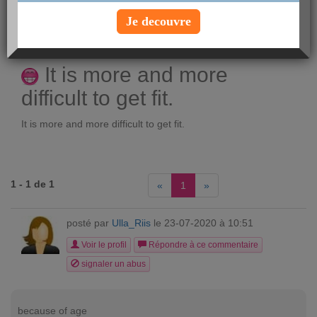
posté par
Ta_8ykEVLx9_aL3n
le 22-07-2020 à
Je decouvre
22:09
Voir le profil
It is more and more
difficult to get fit.
It is more and more difficult to get fit.
1 - 1 de 1
«
1
»
posté par
Ulla_Riis
le 23-07-2020 à 10:51
Voir le profil
Répondre à ce commentaire
signaler un abus
because of age