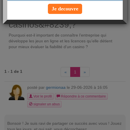
Voir le profil
Je decouvre
Fiabilité des
casinos&#8239;?
Pourquoi est-il important de connaître l’entreprise qui
développe les jeux en ligne et les licences qu’elle détient
pour mieux évaluer la fiabilité d’un casino ?
1 - 1 de 1
«
1
»
posté par
germionaa
le 29-06-2026 à 16:05
Voir le profil
Répondre à ce commentaire
signaler un abus
Bonsoir ! Je suis ravi de partager ce succès avec vous ! Jouez
tous les jours, et qui sait, vous décrocherez