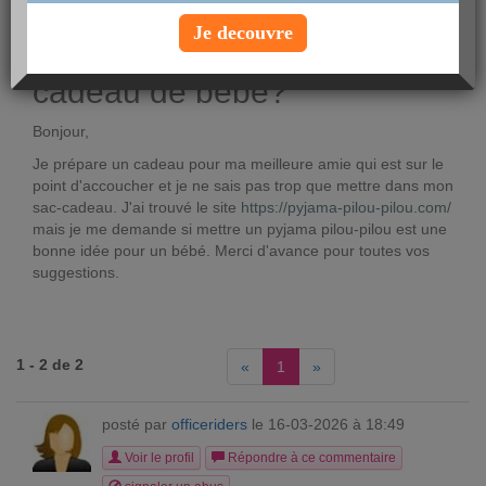
Voir le profil
Je decouvre
Que mettre dans un sac
cadeau de bébé?
Bonjour,
Je prépare un cadeau pour ma meilleure amie qui est sur le
point d'accoucher et je ne sais pas trop que mettre dans mon
sac-cadeau. J'ai trouvé le site
https://pyjama-pilou-pilou.com/
mais je me demande si mettre un pyjama pilou-pilou est une
bonne idée pour un bébé. Merci d'avance pour toutes vos
suggestions.
1 - 2 de 2
«
1
»
posté par
officeriders
le 16-03-2026 à 18:49
Voir le profil
Répondre à ce commentaire