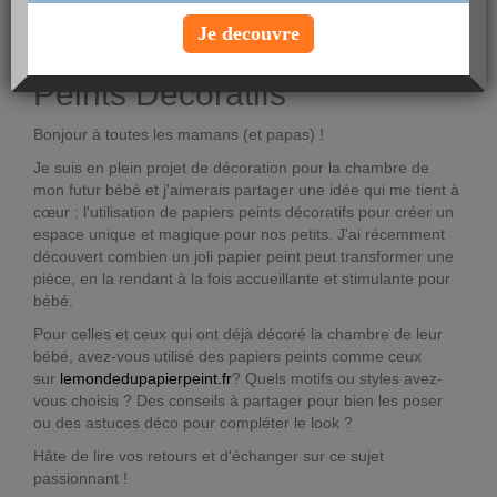
Voir le profil
Je decouvre
Espace Bébé Papiers
Peints Décoratifs
Bonjour à toutes les mamans (et papas) !
Je suis en plein projet de décoration pour la chambre de
mon futur bébé et j'aimerais partager une idée qui me tient à
cœur : l'utilisation de papiers peints décoratifs pour créer un
espace unique et magique pour nos petits. J'ai récemment
découvert combien un joli papier peint peut transformer une
pièce, en la rendant à la fois accueillante et stimulante pour
bébé.
Pour celles et ceux qui ont déjà décoré la chambre de leur
bébé, avez-vous utilisé des papiers peints comme ceux
sur
lemondedupapierpeint.fr
? Quels motifs ou styles avez-
vous choisis ? Des conseils à partager pour bien les poser
ou des astuces déco pour compléter le look ?
Hâte de lire vos retours et d'échanger sur ce sujet
passionnant !