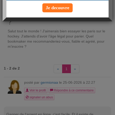
Voir le profil
Je decouvre
Vous pariez sur le hockey
?
Salut tout le monde ! J'aimerais bien essayer les paris sur le
hockey. J'attends d'avoir l'âge légal pour parier. Quel
bookmaker me recommanderiez-vous, fiable et agréé, pour
m'inscrire ?
1 - 2 de 2
«
1
»
posté par
germionaa
le 25-06-2026 à 22:27
Voir le profil
Répondre à ce commentaire
signaler un abus
Gagner de l'argent en ligne, c'est facile. Et il existe de