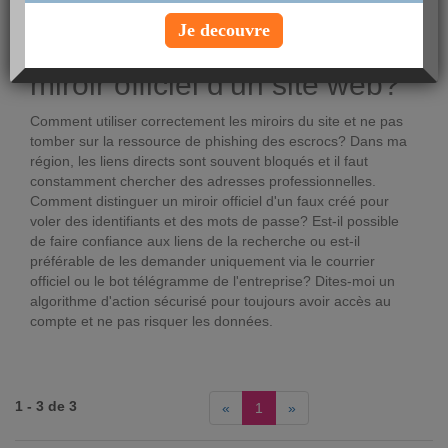
Voir le profil
Je decouvre
Comment reconnaître le
miroir officiel d'un site web?
Comment utiliser correctement les miroirs du site et ne pas
tomber sur la ressource de phishing des escrocs? Dans ma
région, les liens directs sont souvent bloqués et il faut
constamment chercher des adresses professionnelles.
Comment distinguer un miroir officiel d'un faux créé pour
voler des identifiants et des mots de passe? Est-il possible
de faire confiance aux liens de la recherche ou est-il
préférable de les demander uniquement via le courrier
officiel ou le bot télégramme de l'entreprise? Dites-moi un
algorithme d'action sécurisé pour toujours avoir accès au
compte et ne pas risquer les données.
1 - 3 de 3
«
1
»