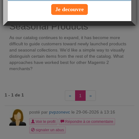
Voir le profil
Je decouvre
Promoting New and
Seasonal Products
As our catalog continues to expand, it has become more
difficult to guide customers toward newly launched products
and seasonal collections. We'd like a simple way to visually
distinguish certain items from the rest of the catalog. What
approaches have worked best for other Magento 2
merchants?
1 - 1 de 1
«
1
»
posté par
pvpzonevc
le 29-06-2026 à 13:16
Voir le profil
Répondre à ce commentaire
signaler un abus