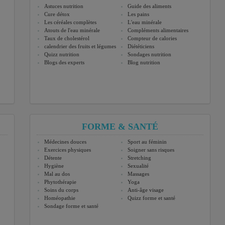
Astuces nutrition
Guide des aliments
Cure détox
Les pains
Les céréales complètes
L'eau minérale
Atouts de l'eau minérale
Compléments alimentaires
Taux de cholestérol
Compteur de calories
calendrier des fruits et légumes
Diététiciens
Quizz nutrition
Sondages nutrition
Blogs des experts
Blog nutrition
FORME & SANTÉ
Médecines douces
Sport au féminin
Exercices physiques
Soigner sans risques
Détente
Stretching
Hygiène
Sexualité
Mal au dos
Massages
Phytothérapie
Yoga
Soins du corps
Anti-âge visage
Homéopathie
Quizz forme et santé
Sondage forme et santé