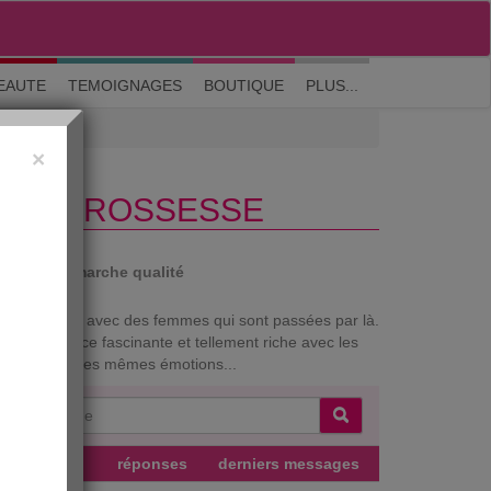
M'inscrire
|
Me connecter
|
? Visite guidée
EAUTE
TEMOIGNAGES
BOUTIQUE
PLUS...
×
E SA GROSSESSE
auté
Démarche qualité
nt d'en parler avec des femmes qui sont passées par là.
tte expérience fascinante et tellement riche avec les
in de vivre les mêmes émotions...
uteur
réponses
derniers messages