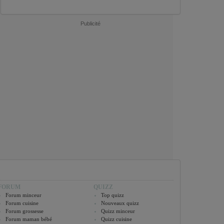
Publicité
FORUM
QUIZZ
Forum minceur
Top quizz
Forum cuisine
Nouveaux quizz
Forum grossesse
Quizz minceur
Forum maman bébé
Quizz cuisine