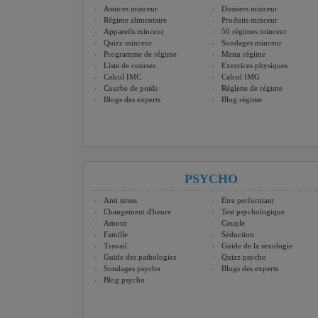
Astuces minceur
Dossiers minceur
Régime alimentaire
Produits minceur
Appareils minceur
50 régimes minceur
Quizz minceur
Sondages minceur
Programme de régime
Menu régime
Liste de courses
Exercices physiques
Calcul IMC
Calcul IMG
Courbe de poids
Réglette de régime
Blogs des experts
Blog régime
PSYCHO
Anti stress
Etre performant
Changement d'heure
Test psychologique
Amour
Couple
Famille
Séduction
Travail
Guide de la sexologie
Guide des pathologies
Quizz psycho
Sondages psycho
Blogs des experts
Blog psycho