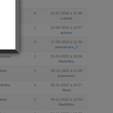
ujourdhuicom
ukeda
0
11-02-2026 à 11:56
Lukeda
uzzy
1
15-09-2024 à 14:57
quizzer
amara_2
0
17-05-2023 à 11:30
awacamara_2
zonevc
1
20-03-2023 à 18:06
MarkUltra
lavic
2
09-12-2022 à 11:39
pvpzonevc
kUltra
2
05-11-2022 à 19:27
Slavic
lavic
2
04-11-2022 à 14:54
MarkUltra