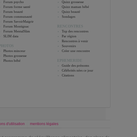
Forum psycho
Quizz grossesse
Forum forme santé
Quizz maman bébé
Forum beauté
Quizz beauté
Forum communauté
Sondages
Forum SavoirMaigrir
RENCONTRES
Forum Montignac
Forum MentalSlim
Top des rencontres
SLIM data
Par région
Rencontres à venir
PHOTOS
Souvenirs
Photos minceur
Créer une rencontre
Photos grossesse
EPHEMERIDE
Photos bébé
Guide des prénoms
Célébrités nées ce jour
Citations
ons d'utilisation
mentions légales