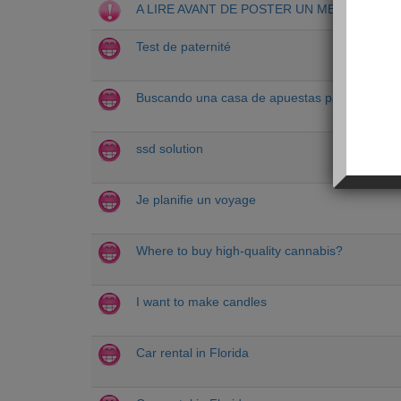
A LIRE AVANT DE POSTER UN MESSAGE
Test de paternité
Buscando una casa de apuestas para ganar di
ssd solution
Je planifie un voyage
Where to buy high-quality cannabis?
I want to make candles
Car rental in Florida