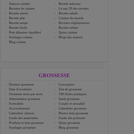
Astuces cuisine
Recette minceur
Recettes de cuisine
Le top 20 des recettes
Recette entrée
Recette salade
Recette plat
Cuisine du monde
Recette soupe
Recettes végétariennes
Recette facile
Recette enfant
Petit déjeuner équilibré
Quizz cuisine
Sondages cuisine
Blogs des experts
Blog cuisine
GROSSESSE
Dossiers grossesse
Conception
Date d'ovulation
Test de grossesse
Grossesse mois par mois
160 fiches pratiques
Alimentation grossesse
Santé grossesse
Formalités
Couple et sexualité
Accouchement
Calendrier grossesse
Calendrier chinois
Photos miss grossesse
Guide des maternités
Guide des prénoms
Produits et tests grossesse
Quizz grossesse
Sondages grossesse
Blog grossesse