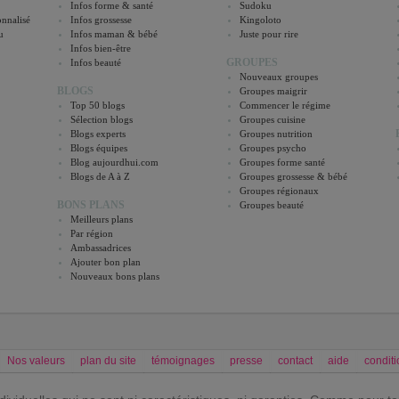
Infos forme & santé
Sudoku
nnalisé
Infos grossesse
Kingoloto
u
Infos maman & bébé
Juste pour rire
Infos bien-être
GROUPES
Infos beauté
Nouveaux groupes
BLOGS
Groupes maigrir
Top 50 blogs
Commencer le régime
Sélection blogs
Groupes cuisine
Blogs experts
Groupes nutrition
Blogs équipes
Groupes psycho
Blog aujourdhui.com
Groupes forme santé
Blogs de A à Z
Groupes grossesse & bébé
Groupes régionaux
BONS PLANS
Groupes beauté
Meilleurs plans
Par région
Ambassadrices
Ajouter bon plan
Nouveaux bons plans
Nos valeurs
plan du site
témoignages
presse
contact
aide
conditi