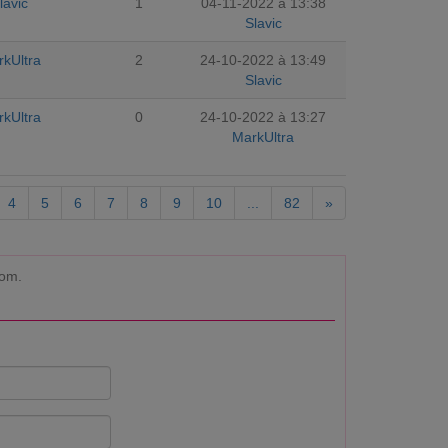
lavic
1
04-11-2022 à 13:38
Slavic
kUltra
2
24-10-2022 à 13:49
Slavic
kUltra
0
24-10-2022 à 13:27
MarkUltra
4
5
6
7
8
9
10
...
82
»
com.