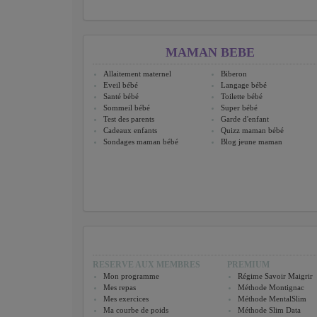
MAMAN BEBE
Allaitement maternel
Biberon
Eveil bébé
Langage bébé
Santé bébé
Toilette bébé
Sommeil bébé
Super bébé
Test des parents
Garde d'enfant
Cadeaux enfants
Quizz maman bébé
Sondages maman bébé
Blog jeune maman
RESERVE AUX MEMBRES
PREMIUM
Mon programme
Régime Savoir Maigrir
Mes repas
Méthode Montignac
Mes exercices
Méthode MentalSlim
Ma courbe de poids
Méthode Slim Data