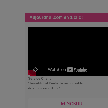
Aujourdhui.com en 1 clic !
Service Client
"Jean-Michel Berille, le responsable
des télé-conseillers."
MINCEUR