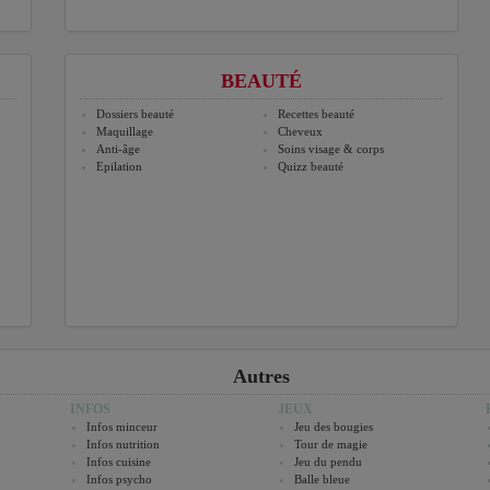
BEAUTÉ
Dossiers beauté
Recettes beauté
Maquillage
Cheveux
Anti-âge
Soins visage & corps
Epilation
Quizz beauté
Autres
INFOS
JEUX
Infos minceur
Jeu des bougies
Infos nutrition
Tour de magie
Infos cuisine
Jeu du pendu
Infos psycho
Balle bleue