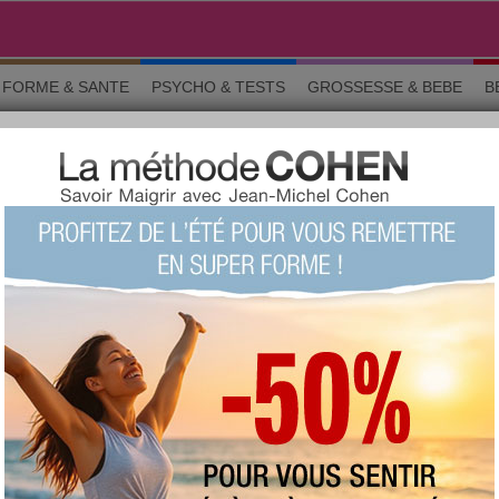
FORME & SANTE
PSYCHO & TESTS
GROSSESSE & BEBE
B
ien vivre sa grossesse
TRE ENCEINTE ET BIEN VIVR
o & tests
Grossesse
Maman & bébé
Beauté
La commun
vous êtes heureuse ou, peut-être un peu prise de cours. C'est le mome
urprises et de petits tracas. Venez partager les petites histoires de ce
 la même chose que vous, se posent les mêmes questions et sont en tra
Chercher un sujet particulier :
RS SUJETS
a