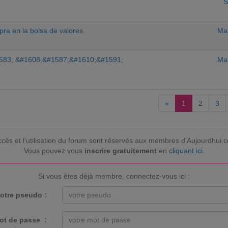
S
pra en la bolsa de valores.
Mar
583; &#1608;&#1587;&#1610;&#1591;
Mar
«
1
2
3
ccès et l’utilisation du forum sont réservés aux membres d'Aujourdhui.
Vous pouvez vous
inscrire gratuitement
en
cliquant ici
.
Si vous êtes déjà membre, connectez-vous ici :
otre pseudo :
ot de passe :