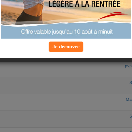
equipe-a
L
nero...
W
Je decouvre
awac
pvp
S
Mar
S