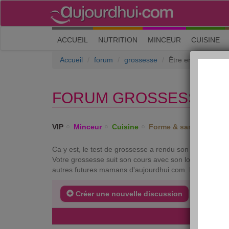
(current)
ACCUEIL
NUTRITION
MINCEUR
CUISINE
Accueil
forum
grossesse
Être enceinte et b
FORUM GROSSESSE › Ê
VIP
Minceur
Cuisine
Forme & santé
Psych
Ca y est, le test de grossesse a rendu son verdict et 
Votre grossesse suit son cours avec son lot de bonnes s
autres futures mamans d'aujourdhui.com. Elles vivent
Créer une nouvelle discussion
DERNIE