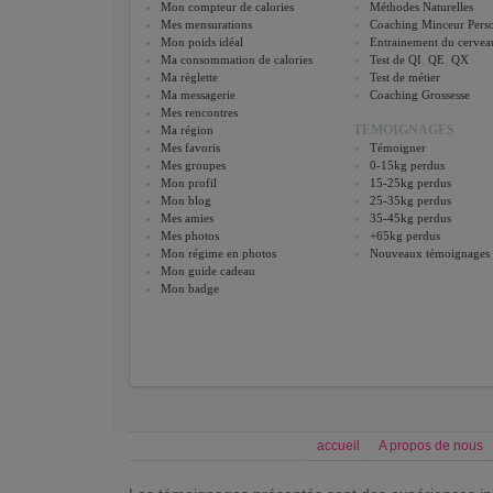
Mon compteur de calories
Méthodes Naturelles
Mes mensurations
Coaching Minceur Perso
Mon poids idéal
Entrainement du cervea
Ma consommation de calories
Test de QI
,
QE
,
QX
Ma règlette
Test de métier
Ma messagerie
Coaching Grossesse
Mes rencontres
TEMOIGNAGES
Ma région
Mes favoris
Témoigner
Mes groupes
0-15kg perdus
Mon profil
15-25kg perdus
Mon blog
25-35kg perdus
Mes amies
35-45kg perdus
Mes photos
+65kg perdus
Mon régime en photos
Nouveaux témoignages
Mon guide cadeau
Mon badge
accueil
A propos de nous