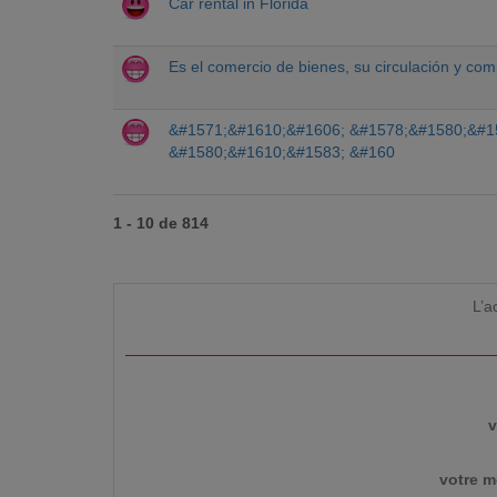
Car rental in Florida
Es el comercio de bienes, su circulación y com
&#1571;&#1610;&#1606; &#1578;&#1580;&#1
&#1580;&#1610;&#1583; &#160
1 - 10 de 814
L’a
v
votre m