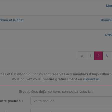
Mar
chien et le chat
domini
pvp
«
1
2
3
ccès et l’utilisation du forum sont réservés aux membres d'Aujourdhui.
Vous pouvez vous
inscrire gratuitement
en
cliquant ici
.
Si vous êtes déjà membre, connectez-vous ici :
otre pseudo :