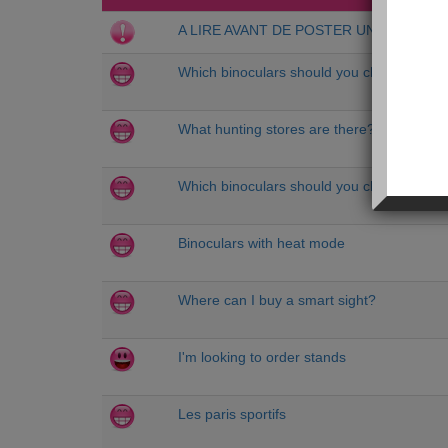
A LIRE AVANT DE POSTER UN MESSAGE
Which binoculars should you choose?
What hunting stores are there?
Which binoculars should you choose?
Binoculars with heat mode
Where can I buy a smart sight?
I'm looking to order stands
Les paris sportifs