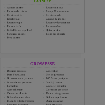
CUISINE
Astuces cuisine
Recette minceur
Recettes de cuisine
Le top 20 des recettes
Recette entrée
Recette salade
Recette plat
Cuisine du monde
Recette soupe
Recettes végétariennes
Recette facile
Recette enfant
Petit déjeuner équilibré
Quizz cuisine
Sondages cuisine
Blogs des experts
Blog cuisine
GROSSESSE
Dossiers grossesse
Conception
Date d'ovulation
Test de grossesse
Grossesse mois par mois
160 fiches pratiques
Alimentation grossesse
Santé grossesse
Formalités
Couple et sexualité
Accouchement
Calendrier grossesse
Calendrier chinois
Photos miss grossesse
Guide des maternités
Guide des prénoms
Produits et tests grossesse
Quizz grossesse
Sondages grossesse
Blog grossesse