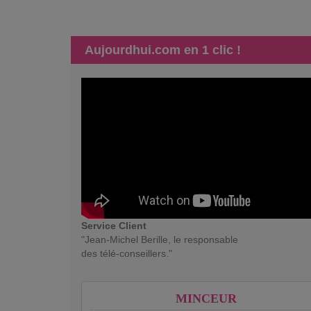
Aujourdhui.com en 1 clic !
Service Client
"Jean-Michel Berille, le responsable
des télé-conseillers."
MINCEUR