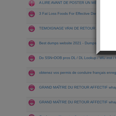
A LIRE AVANT DE POSTER UN MESSAGE
3 Fat Loss Foods For Effective Dieting
TEMOIGNAGE VRAI DE RETOUR AFFECTIF 
Best dumps website 2021 - Dumps track 1 / 2 wi
Do SSN+DOB pros DL / DL Lookup / WU inst / C
obtenez vos permis de conduire français enreg
GRAND MAÎTRE DU RETOUR AFFECTIF whap
GRAND MAÎTRE DU RETOUR AFFECTIF whap