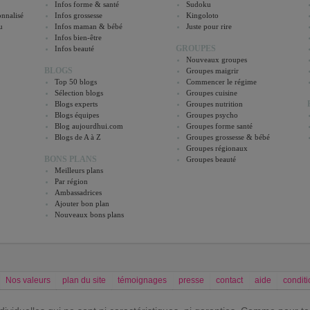
Infos forme & santé
Sudoku
nnalisé
Infos grossesse
Kingoloto
u
Infos maman & bébé
Juste pour rire
Infos bien-être
GROUPES
Infos beauté
Nouveaux groupes
BLOGS
Groupes maigrir
Top 50 blogs
Commencer le régime
Sélection blogs
Groupes cuisine
Blogs experts
Groupes nutrition
Blogs équipes
Groupes psycho
Blog aujourdhui.com
Groupes forme santé
Blogs de A à Z
Groupes grossesse & bébé
Groupes régionaux
BONS PLANS
Groupes beauté
Meilleurs plans
Par région
Ambassadrices
Ajouter bon plan
Nouveaux bons plans
Nos valeurs
plan du site
témoignages
presse
contact
aide
conditi