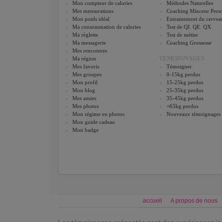
Mon compteur de calories
Méthodes Naturelles
Mes mensurations
Coaching Minceur Perso
Mon poids idéal
Entrainement du cervea
Ma consommation de calories
Test de QI
,
QE
,
QX
Ma règlette
Test de métier
Ma messagerie
Coaching Grossesse
Mes rencontres
TEMOIGNAGES
Ma région
Mes favoris
Témoigner
Mes groupes
0-15kg perdus
Mon profil
15-25kg perdus
Mon blog
25-35kg perdus
Mes amies
35-45kg perdus
Mes photos
+65kg perdus
Mon régime en photos
Nouveaux témoignages
Mon guide cadeau
Mon badge
accueil
A propos de nous