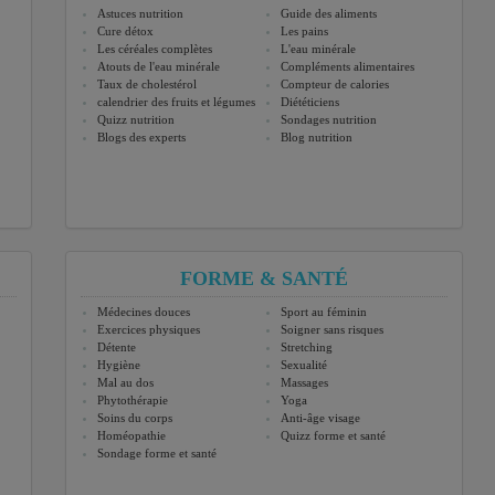
Astuces nutrition
Guide des aliments
Cure détox
Les pains
Les céréales complètes
L'eau minérale
Atouts de l'eau minérale
Compléments alimentaires
Taux de cholestérol
Compteur de calories
calendrier des fruits et légumes
Diététiciens
Quizz nutrition
Sondages nutrition
Blogs des experts
Blog nutrition
FORME & SANTÉ
Médecines douces
Sport au féminin
Exercices physiques
Soigner sans risques
Détente
Stretching
Hygiène
Sexualité
Mal au dos
Massages
Phytothérapie
Yoga
Soins du corps
Anti-âge visage
Homéopathie
Quizz forme et santé
Sondage forme et santé