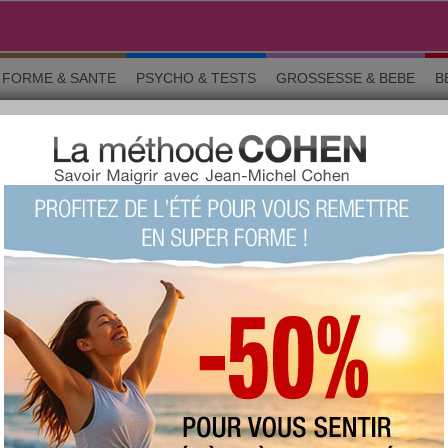
FORME & SANTE
PSYCHO & TESTS
GROSSESSE & BEBE
B
e et nutrition
MENTATION ÉQUILIBRÉE ET NU
o & tests
Grossesse
Maman & bébé
Beauté
La commun
vous avez des informations nutritionnelles pertinentes à partager, expri
qui fait grossir, ce qui fait maigrir, ce qui est bon pour la santé et ce
même les grandes marques font l'objet de discussions animées ici !
Chercher un sujet particulier :
JETS
auteur