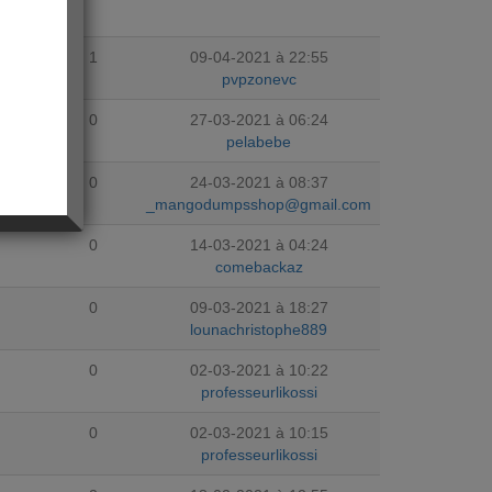
m
1
09-04-2021 à 22:55
pvpzonevc
0
27-03-2021 à 06:24
pelabebe
l.com
0
24-03-2021 à 08:37
_mangodumpsshop@gmail.com
0
14-03-2021 à 04:24
comebackaz
0
09-03-2021 à 18:27
lounachristophe889
0
02-03-2021 à 10:22
professeurlikossi
0
02-03-2021 à 10:15
professeurlikossi