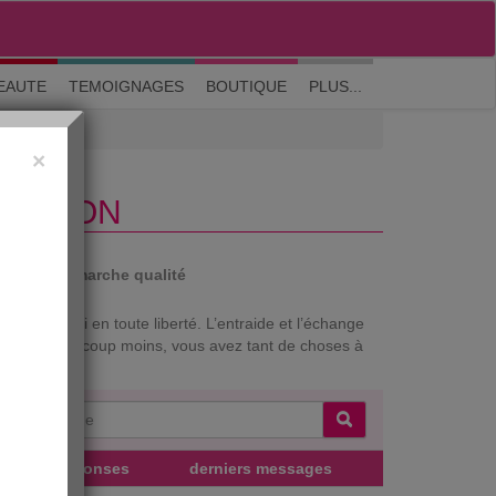
M'inscrire
|
Me connecter
|
? Visite guidée
EAUTE
TEMOIGNAGES
BOUTIQUE
PLUS...
×
TRITION
auté
Démarche qualité
mez-vous ici en toute liberté. L’entraide et l’échange
 qui l’est beaucoup moins, vous avez tant de choses à
réponses
derniers messages