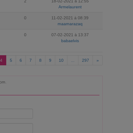
2
18-02-2021 à 12:55
Armelaurent
0
11-02-2021 à 08:39
maamarazaq
0
07-02-2021 à 13:37
babaelvis
4
5
6
7
8
9
10
...
297
»
com.