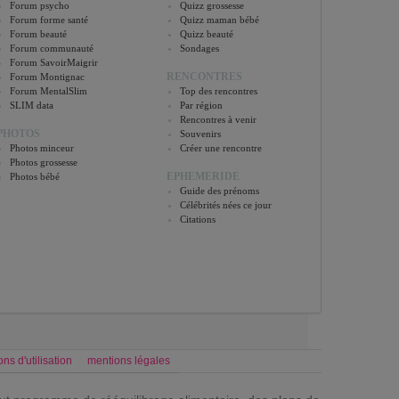
Forum psycho
Quizz grossesse
Forum forme santé
Quizz maman bébé
Forum beauté
Quizz beauté
Forum communauté
Sondages
Forum SavoirMaigrir
RENCONTRES
Forum Montignac
Forum MentalSlim
Top des rencontres
SLIM data
Par région
Rencontres à venir
PHOTOS
Souvenirs
Photos minceur
Créer une rencontre
Photos grossesse
EPHEMERIDE
Photos bébé
Guide des prénoms
Célébrités nées ce jour
Citations
ons d'utilisation
mentions légales