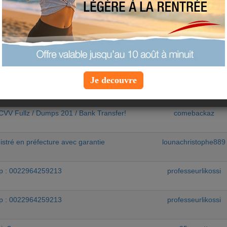
equipe-aujourdhuico
acidaburnreviews
WHATSAPP:00229 99772440
pelabebe
Je decouvre
th pin - dumps with pin - Cvv full Shop
_mangodumpsshop@gmai
VV Fullz / Dumps 201 / Bank Transfer!
comebackaz
istré en préfecture avec garantie
lounachristophe889
 : 0022964259213
professeurlikossi
 : 0022964259213
professeurlikossi