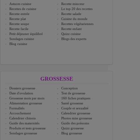
Astuces cuisine
Recette minceur
Recettes de cuisine
Le top 20 des recettes
Recette entrée
Recette salade
Recette plat
Cuisine du monde
Recette soupe
Recettes végétariennes
Recette facile
Recette enfant
Petit déjeuner équilibré
Quizz cuisine
Sondages cuisine
Blogs des experts
Blog cuisine
GROSSESSE
Dossiers grossesse
Conception
Date d'ovulation
Test de grossesse
Grossesse mois par mois
160 fiches pratiques
Alimentation grossesse
Santé grossesse
Formalités
Couple et sexualité
Accouchement
Calendrier grossesse
Calendrier chinois
Photos miss grossesse
Guide des maternités
Guide des prénoms
Produits et tests grossesse
Quizz grossesse
Sondages grossesse
Blog grossesse