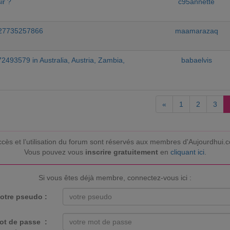
ir ?
c95annette
 +27735257866
maamarazaq
2493579 in Australia, Austria, Zambia,
babaelvis
«
1
2
3
ccès et l’utilisation du forum sont réservés aux membres d'Aujourdhui.
Vous pouvez vous
inscrire gratuitement
en
cliquant ici
.
Si vous êtes déjà membre, connectez-vous ici :
otre pseudo :
ot de passe :