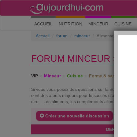
(current)
ACCUEIL
NUTRITION
MINCEUR
CUISINE
Accueil
forum
minceur
Alimentation équilibré
FORUM MINCEUR › ALI
VIP
Minceur
Cuisine
Forme & santé
Psych
Si vous vous posez des questions sur la nutrition ou si 
sont des atouts majeurs pour le succès d’un régime. Ce 
dire... Les aliments, les compléments alimentaires et 
Créer une nouvelle discussion
DERNIERS SU