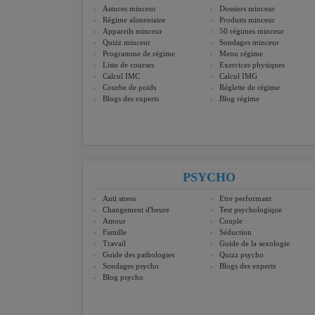
Astuces minceur
Dossiers minceur
Régime alimentaire
Produits minceur
Appareils minceur
50 régimes minceur
Quizz minceur
Sondages minceur
Programme de régime
Menu régime
Liste de courses
Exercices physiques
Calcul IMC
Calcul IMG
Courbe de poids
Réglette de régime
Blogs des experts
Blog régime
PSYCHO
Anti stress
Etre performant
Changement d'heure
Test psychologique
Amour
Couple
Famille
Séduction
Travail
Guide de la sexologie
Guide des pathologies
Quizz psycho
Sondages psycho
Blogs des experts
Blog psycho