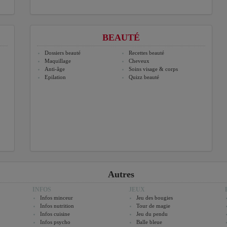
BEAUTÉ
Dossiers beauté
Recettes beauté
Maquillage
Cheveux
Anti-âge
Soins visage & corps
Epilation
Quizz beauté
Autres
INFOS
JEUX
Infos minceur
Jeu des bougies
Infos nutrition
Tour de magie
Infos cuisine
Jeu du pendu
Infos psycho
Balle bleue