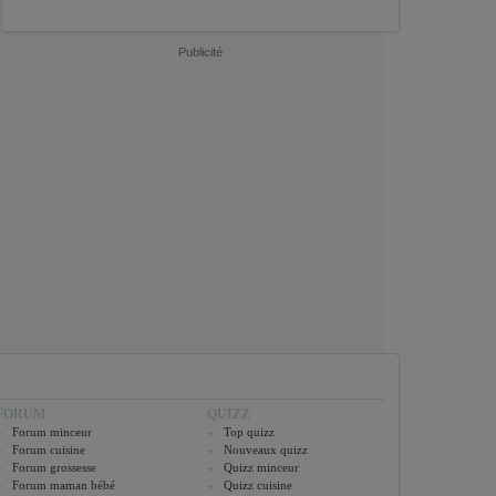
Publicité
FORUM
QUIZZ
Forum minceur
Top quizz
Forum cuisine
Nouveaux quizz
Forum grossesse
Quizz minceur
Forum maman bébé
Quizz cuisine