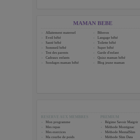
MAMAN BEBE
Allaitement maternel
Biberon
Eveil bébé
Langage bébé
Santé bébé
Toilette bébé
Sommeil bébé
Super bébé
Test des parents
Garde d'enfant
Cadeaux enfants
Quizz maman bébé
Sondages maman bébé
Blog jeune maman
RESERVE AUX MEMBRES
PREMIUM
Mon programme
Régime Savoir Maigrir
Mes repas
Méthode Montignac
Mes exercices
Méthode MentalSlim
Ma courbe de poids
Méthode Slim Data