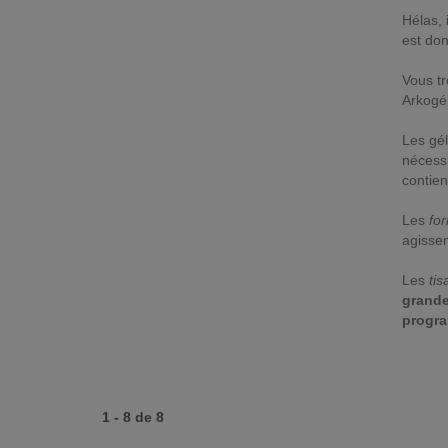
Hélas, 
est don
Vous t
Arkogé
Les gé
nécessi
contien
Les
for
agissen
Les
ti
grande
progra
1 - 8 de 8