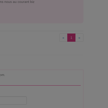
ens nous au courant biz
«
1
»
com.