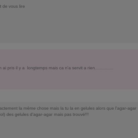
t de vous lire
n ai pris il y a longtemps mais ca n'a servit a rien...............
actement la même chose mais la tu la en gelules alors que l'agar-agar no
lol) des gelules d'agar-agar mais pas trouvé!!!