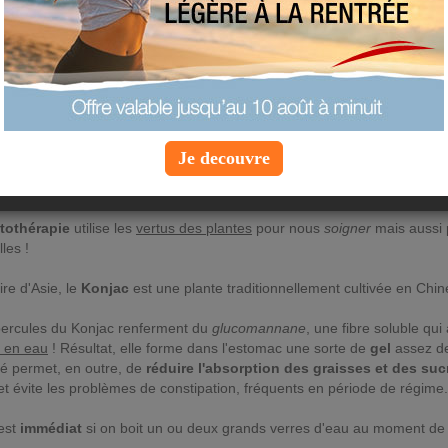
ONJAC PLANTE MINCEUR
e que j'ai pu trouver sur le konjac et sa m'a l'air d'etre pas mal!! et vo
Je decouvre
La phytothérapie au service de la minceur. Le Konjac co
ment.
tothérapie
utilise les
vertus des plantes
pour nous
soigner
mais aussi 
lles !
ire d'Asie, le
Konjac
est une plante traditionnellement cultivée en Chine
bercules du Konjac renferment du
glucomannane
, une fibre soluble qui 
 en eau
! Résultat, elle forme dans l'estomac une sorte de
gel
assez de
té permet, en outre, de
réduire l'absorption des graisses et des suc
t évite les problèmes de constipation, fréquents en période de régime..
 est
immédiat
si on boit un ou deux grands verres d'eau au moment de la