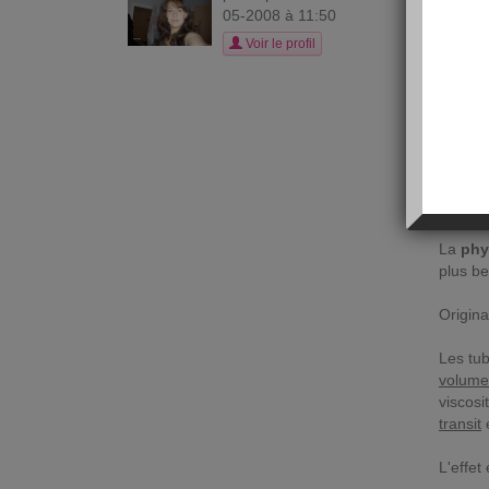
K
05-2008 à 11:50
Voir le profil
Voici c
rapide
La
phy
plus be
Origina
Les tu
volume
viscosi
transit
e
L'effet