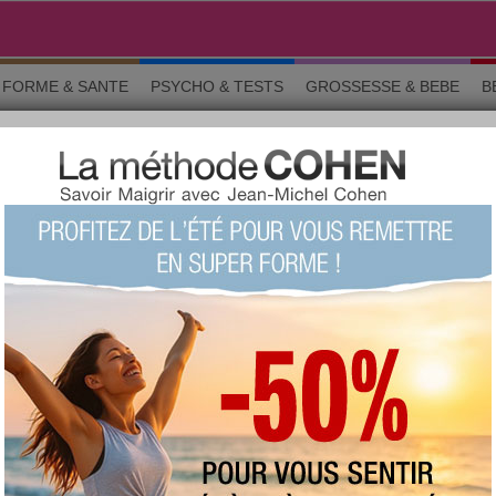
FORME & SANTE
PSYCHO & TESTS
GROSSESSE & BEBE
B
 alternatives
KONJAC PLANTE MINCEUR
IMES ET MÉTHODES ALTERNA
o & tests
Grossesse
Maman & bébé
Beauté
La commun
sont celles des membres d'aujourdhui.com. Avant de suivre un conseil e
ignaler un abus
GE