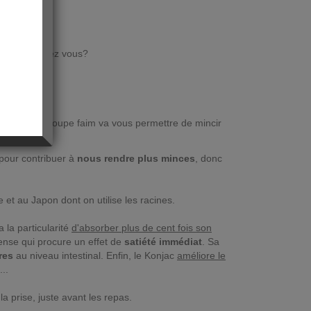
us qu'en pensez vous?
nnu comme coupe faim va vous permettre de mincir
pour contribuer à
nous rendre plus minces
, donc
 et au Japon dont on utilise les racines.
a la particularité
d'absorber plus de cent fois son
nse qui procure un effet de
satiété immédiat
. Sa
res
au niveau intestinal. Enfin, le Konjac
améliore le
..
 prise, juste avant les repas.