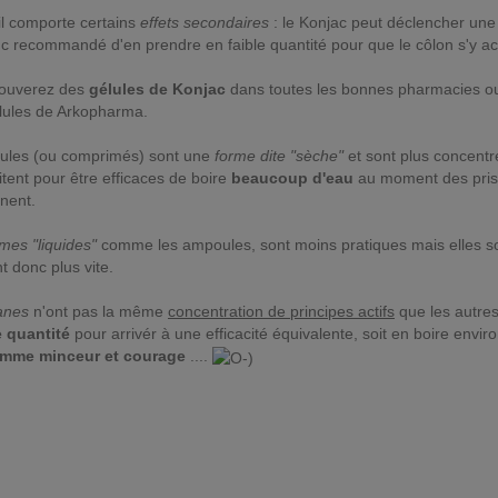
il comporte certains
effets secondaires
: le Konjac peut déclencher un
c recommandé d'en prendre en faible quantité pour que le côlon s'y ac
rouverez des
gélules de Konjac
dans toutes les bonnes pharmacies o
lules de Arkopharma.
lules (ou comprimés) sont une
forme dite "sèche"
et sont plus concentrée
tent pour être efficaces de boire
beaucoup d'eau
au moment des prise
nent.
mes "liquides"
comme les ampoules, sont moins pratiques mais elles s
t donc plus vite.
sanes
n'ont pas la même
concentration de principes actifs
que les autre
 quantité
pour arrivér à une efficacité équivalente, soit en boire envir
mme minceur et courage
....