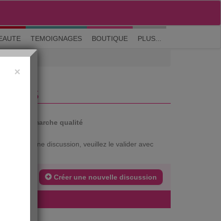
M'inscrire
|
Me connecter
|
? Visite guidée
EAUTE
TEMOIGNAGES
BOUTIQUE
PLUS...
×
TIVES
auté
Démarche qualité
xtrait d'une discussion, veuillez le valider avec
Créer une nouvelle discussion