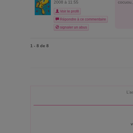
2008 à 11:55
cocuou,i
Voir le profil
Répondre à ce commentaire
signaler un abus
1 - 8 de 8
L’a
v