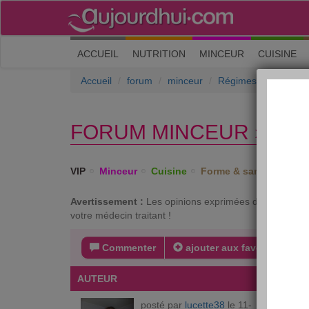
(current)
ACCUEIL
NUTRITION
MINCEUR
CUISINE
Accueil
forum
minceur
Régimes et méthodes
FORUM MINCEUR › RÉG
VIP
Minceur
Cuisine
Forme & santé
Psych
Avertissement :
Les opinions exprimées dans ce forum 
votre médecin traitant !
Commenter
ajouter aux favoris
s
AUTEUR
MESSA
posté par
lucette38
le 11-