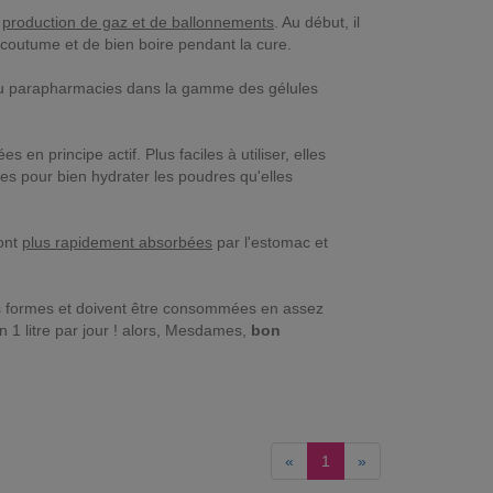
e
production de gaz et de ballonnements
. Au début, il
coutume et de bien boire pendant la cure.
u parapharmacies dans la gamme des gélules
s en principe actif. Plus faciles à utiliser, elles
s pour bien hydrater les poudres qu'elles
ont
plus rapidement absorbées
par l'estomac et
s formes et doivent être consommées en assez
on 1 litre par jour ! alors, Mesdames,
bon
«
1
»