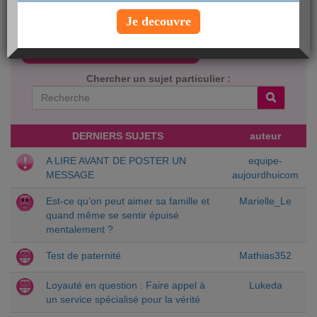
vous économiserez des heures de stress passées à vous
demander ce qu’il faut faire. Par ici la réponse...
Je decouvre
Créer une nouvelle discussion
Chercher un sujet particulier :
DERNIERS SUJETS
auteur
A LIRE AVANT DE POSTER UN
equipe-
MESSAGE
aujourdhuicom
Est-ce qu’on peut aimer sa famille et
Marielle_Le
quand même se sentir épuisé
mentalement ?
Test de paternité
Mathias352
Loyauté en question : Faire appel à
Lukeda
un service spécialisé pour la vérité