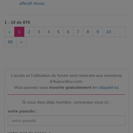
affectif réussi.
1 - 10 de 879
«
1
2
3
4
5
6
7
8
9
10
...
88
»
L’accès et l’utilisation du forum sont réservés aux membres
d'Aujourdhui.com.
Vous pouvez vous
inscrire gratuitement
en
cliquant ici
.
Si vous êtes déjà membre, connectez-vous ici :
votre pseudo :