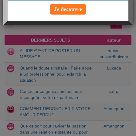
Créer une nouvelle discussion
Je decouvre
Chercher un sujet particulier :
DERNIERS SUJETS
auteur
A LIRE AVANT DE POSTER UN
equipe-
MESSAGE
aujourdhuicom
Quand le doute s'installe : Faire appel
Lukeda
à un professionnel pour éclaircir la
situation
Contacter ce génie spirituel pour
safriz
reconquérir votre ex partenaire.
COMMENT RECONQUERIR VOTRE
Amangnon
AMOUR PERDU?
Que ce soit pour raviver la passion
Amangnon
dans une relation existante ou pour