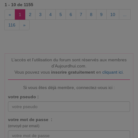
1 - 10 de 1155
«
1
2
3
4
5
6
7
8
9
10
...
116
»
L’accès et l’utilisation du forum sont réservés aux membres
d'Aujourdhui.com.
Vous pouvez vous
inscrire gratuitement
en
cliquant ici
.
Si vous êtes déjà membre, connectez-vous ici :
votre pseudo :
votre mot de passe :
(envoyé par email)