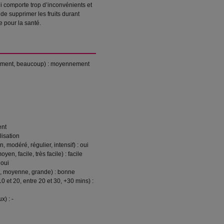
ui comporte trop d’inconvénients et
 de supprimer les fruits durant
 pour la santé.
nement, beaucoup) : moyennement
ent
lisation
 modéré, régulier, intensif) : oui
moyen, facile, très facile) : facile
 oui
u, moyenne, grande) : bonne
10 et 20, entre 20 et 30, +30 mins) :
x) : -