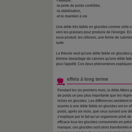
-l'attaque,
-la perte de poids contrôlée,
-la stabilisation,
-et le maintien à vie.
Une diète très faible en glucides comme celle-
vers les graisses pour produire de l'énergie. En
sous-produit, les cétones, une forme de calories
suite.
La théorie veut qu'une diète faible en glucides 
élimine davantage de calories qu'une diète faibl
plus l'appétit. Ces deux phénomènes expliquera
effets à long terme
Pendant les six premiers mois, la diète Atkins p
de poids un peu plus importante que les régime
riches en glucides. Les différences semblent 
soumis à une diète faible en glucides ont en e
poids, après six mois, que ceux suivant une di
s’explique par le fait qu’un organisme privé d
efficace tous les glucides consommés en prévi
manque; ces glucides sont alors transformés en 