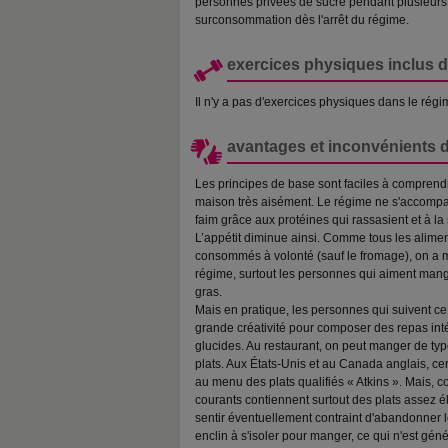
personnes privées de sucre pendant plusieurs
surconsommation dès l'arrêt du régime.
exercices physiques inclus d
Il n'y a pas d'exercices physiques dans le régi
avantages et inconvénients 
Les principes de base sont faciles à comprendr
maison très aisément. Le régime ne s'accomp
faim grâce aux protéines qui rassasient et à la
L’appétit diminue ainsi. Comme tous les alimen
consommés à volonté (sauf le fromage), on a m
régime, surtout les personnes qui aiment mang
gras.
Mais en pratique, les personnes qui suivent ce
grande créativité pour composer des repas int
glucides. Au restaurant, on peut manger de type 
plats. Aux États-Unis et au Canada anglais, cer
au menu des plats qualifiés « Atkins ». Mais,
courants contiennent surtout des plats assez é
sentir éventuellement contraint d'abandonner l
enclin à s'isoler pour manger, ce qui n'est gé