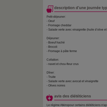
description d'une journée ty
Petit-déjeuner:
- Oeuf
- Fromage cheddar
- Salade verte avec vinaigrette (huile d’olive et
Déjeuner:
- Boeuf haché
- Brocoli
- Fromage à pâte ferme
Collation:
- navet et chou-fleur crus
Dîner:
- Truite
- Salade verte avec avocat et vinaigrette
- Olives noires
avis des diététiciens
Le régime Atkinspour certains diététiciens n'a