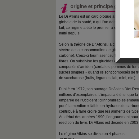
origine et principe général d
Le Dr Atkins est un cardiologue américain, ég
globale de la santé, à qui l'on doit l’un des plu
fait, ce régime a été le premier à s'attaquer de f
imité depuis.
Selon la théorie de Dr Atkins, la clé de l'amaig
sévère de la consommation de glucides (parfoi
carbone). Ceux-ci fournissent surtout de l'énerg
fibres. On subdivise les glucides en « sucres c
composés d'amidon (céréales, pommes de terre,
sucres simples » quand ils sont composés de fr
de saccharose (fruits, légumes, lait, miel, etc.).
Publié en 1972, son ouvrage Dr Atkins Diet Rev
millions d'exemplaires. L'impact a été tel que la
emparée de l'Occident : d'innombrables emball
porté la mention « faible en hydrates de carbone
contribué à faire croire que les aliments de type
Au début des années 1990, l’engouement pour le
réédition du livre. Dr Atkins est décédé en 2003,
Le régime Atkins se divise en 4 phases: