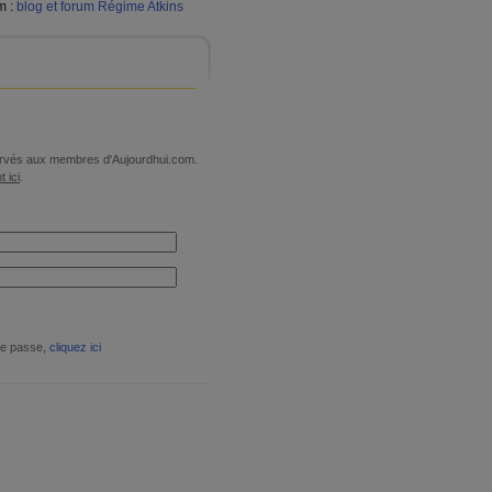
m :
blog et forum Régime Atkins
éservés aux membres d'Aujourdhui.com.
t ici
.
de passe,
cliquez ici