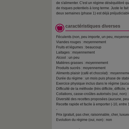
de s'alimenter. C'est un régime déséquilibré q
de risques potentiels à long terme. Juste le fait
deux semaines (phase 1) est déjà préjudiciable
caractéristiques diverses
Féculents (non, peu importe, un peu, moyen
Viandes rouges : moyennement
Fruits et légumes : beaucoup
Laitages : moyennement
Alcool : un peu
Matières grasses : moyennement
Produits sucrés : moyennement
Aliments plaisir (café et chocolat) : moyennem
Durée du régime : un mois puis phase de stabi
Exercice physique inclus dans le régime (aucun,
Difficulté de la méthode (très difficile, difficile, 
Collations, casse-croûtes autorisés (oui, non) :
Diversité des recettes proposées (aucune, pe
Recette rapide et facile à emporter (-10, entre 
-
Prix (gratuit, pas cher, raisonnable, cher, luxueu
Evolution du régime (oui, non) : non