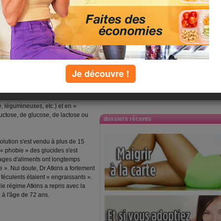
u régime
alement défenseur d'une approche
s célèbres régimes de la planète. En
ront aux glucides; d’autres l’ont
rissement réside dans le contrôle
Je découvre !
s aussi appelés hydrates de
ie, soit des calories, mais aussi des
omplexes » quand ils sont
 légumineuses, etc.) et en «
uctose, de glucose, de lactose ou
dossiers récents
olution s'est vendu à plus de 15
 « phobie » des glucides s'est
ages d'aliments ont longtemps
 ». Nul doute, Dr Atkins a fortement
 féculents étaient « engraissants ».
 régime Atkins a repris avec la
 à l'âge de 72 ans.