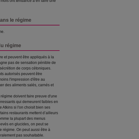
 mois ont tendance à en faire une
ans le régime
me.
du régime
e et peuvent être appliqués à la
agne pas de sensation pénible de
 sécrétion de corps cétoniques.
ts autorisés peuvent être
oins l'impression d'être au
er des aliments salés, carnés et
 régime doivent faire preuve d'une
éressants qui demeurent faibles en
Atkins si l'on choisit bien ses
tains restaurants mettent d’ailleurs
 comme la plupart des menus
levés en glucides, on peut se
e régime. On peut aussi être à
néralement pas souhaitable.