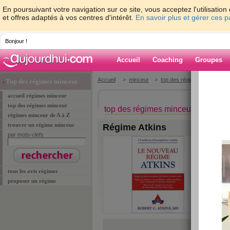
En poursuivant votre navigation sur ce site, vous acceptez l'utilisati
et offres adaptés à vos centres d'intérêt.
En savoir plus et gérer ces 
Bonjour !
Accueil
Coaching
Groupes
Accueil
>
minceur
>
top des régimes minceur
>
Top des régimes minceur
accueil régimes minceur
top des régimes minceur
top des régimes minceur
régimes minceur de A à Z
trouver un régime minceur
Régime Atkins
par mots-clefs
pr
le :
vu 
tous les avis régimes
proposer un régime