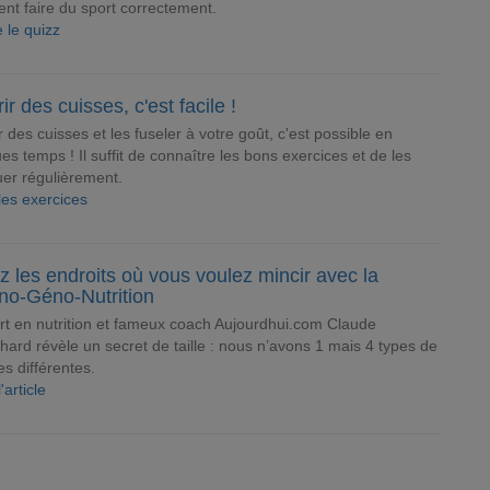
t faire du sport correctement.
e le quizz
ir des cuisses, c'est facile !
r des cuisses et les fuseler à votre goût, c'est possible en
es temps ! Il suffit de connaître les bons exercices et de les
uer régulièrement.
 les exercices
z les endroits où vous voulez mincir avec la
no-Géno-Nutrition
rt en nutrition et fameux coach Aujourdhui.com Claude
ard révèle un secret de taille : nous n’avons 1 mais 4 types de
es différentes.
l'article