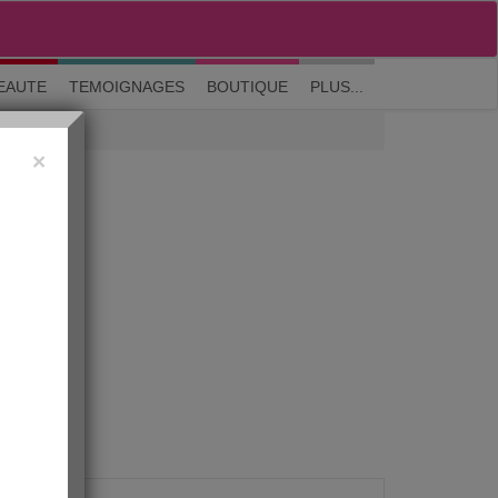
M'inscrire
|
Me connecter
|
? Visite guidée
EAUTE
TEMOIGNAGES
BOUTIQUE
PLUS...
×