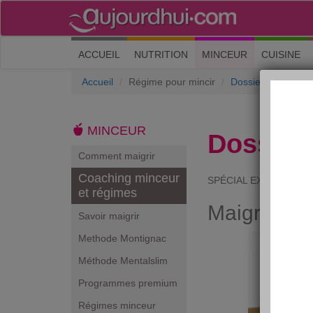
(current)
ACCUEIL
NUTRITION
MINCEUR
CUISINE
Accueil
Régime pour mincir
Dossiers
Maigri
MINCEUR
Dossier
Comment maigrir
Coaching minceur
SPÉCIAL EXERCICES
et régimes
Maigrir à la
Savoir maigrir
Methode Montignac
Méthode Mentalslim
Programmes premium
Régimes minceur