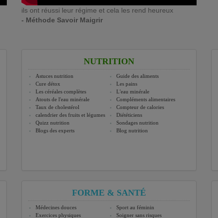
ils ont réussi leur régime et cela les rend heureux
- Méthode Savoir Maigrir
NUTRITION
Astuces nutrition
Guide des aliments
Cure détox
Les pains
Les céréales complètes
L'eau minérale
Atouts de l'eau minérale
Compléments alimentaires
Taux de cholestérol
Compteur de calories
calendrier des fruits et légumes
Diététiciens
Quizz nutrition
Sondages nutrition
Blogs des experts
Blog nutrition
FORME & SANTÉ
Médecines douces
Sport au féminin
Exercices physiques
Soigner sans risques