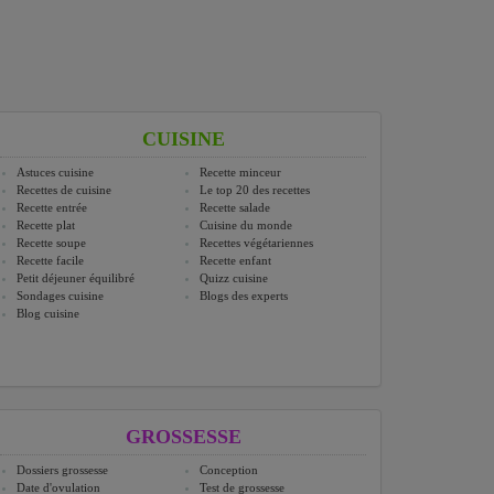
CUISINE
Astuces cuisine
Recette minceur
Recettes de cuisine
Le top 20 des recettes
Recette entrée
Recette salade
Recette plat
Cuisine du monde
Recette soupe
Recettes végétariennes
Recette facile
Recette enfant
Petit déjeuner équilibré
Quizz cuisine
Sondages cuisine
Blogs des experts
Blog cuisine
GROSSESSE
Dossiers grossesse
Conception
Date d'ovulation
Test de grossesse