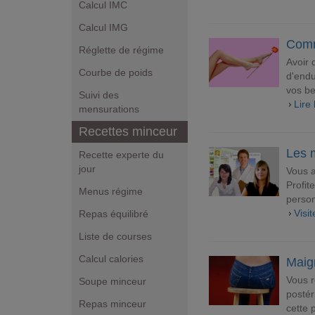
Calcul IMC
Calcul IMG
Comm
Réglette de régime
Avoir 
Courbe de poids
d'endu
vos be
Suivi des
Lire 
mensurations
Recettes minceur
Les 
Recette experte du
jour
Vous a
Profit
Menus régime
person
Visi
Repas équilibré
Liste de courses
Calcul calories
Maigr
Vous r
Soupe minceur
postér
Repas minceur
cette 