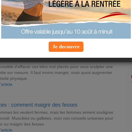
u les cuisses, nous aimerions tous pouvoir maigrir du haut ou du
ons sont différentes pour chacun, alors voici un éventail des
 maigrir à la carte !
Je decouvre
CEUR
issez votre sport pour maigrir
 possible d’effacer ces kilos mal placés pour vous sculpter une
ette sur mesure. Il faut moins manger, mais aussi augmenter
tivité physique.
l'article
ces : comment maigrir des fesses
mmes les veulent fermes, mais les femmes aiment souligner
rrondi. Musclées ou galbées, voici nos conseils unisexes pour
r ou maigrir des fesses.
l'article