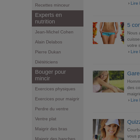
Lire 
Recettes minceur
Experts en
nutrition
5 con
Jean-Michel Cohen
Nous a
cuisse
Alain Delabos
votre 
Lire 
Pierre Dukan
Diététiciens
Bouger pour
Gare
mincir
Homme 
des co
Exercices physiques
maigri
Exercices pour maigrir
Lire 
Perdre du ventre
Ventre plat
Quizz
Maigrir des bras
Courba
vous p
Maigrir des hanches