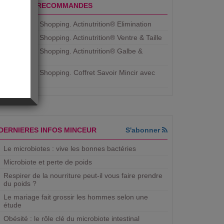
PRODUITS RECOMMANDES
Aujourdhui Shopping. Actinutrition® Elimination
Aujourdhui Shopping. Actinutrition® Ventre & Taille
Aujourdhui Shopping. Actinutrition® Galbe &
Courbe
Aujourdhui Shopping. ​Coffret Savoir Mincir avec
Jean
DERNIERES INFOS MINCEUR
S'abonner
Le microbiotes : vive les bonnes bactéries
Microbiote et perte de poids
Respirer de la nourriture peut-il vous faire prendre
du poids ?
Le mariage fait grossir les hommes selon une
étude
Obésité : le rôle clé du microbiote intestinal