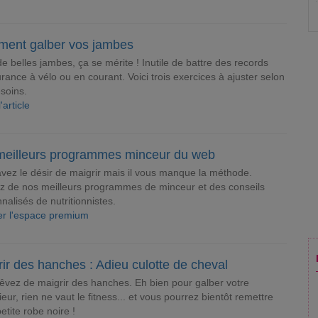
ent galber vos jambes
de belles jambes, ça se mérite ! Inutile de battre des records
rance à vélo ou en courant. Voici trois exercices à ajuster selon
soins.
l'article
meilleurs programmes minceur du web
vez le désir de maigrir mais il vous manque la méthode.
ez de nos meilleurs programmes de minceur et des conseils
nalisés de nutritionnistes.
ter l'espace premium
ir des hanches : Adieu culotte de cheval
êvez de maigrir des hanches. Eh bien pour galber votre
ieur, rien ne vaut le fitness... et vous pourrez bientôt remettre
petite robe noire !