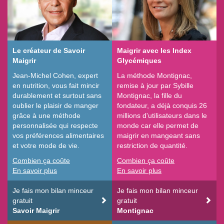
Le créateur de Savoir
Maigrir avec les Index
Maigrir
Glycémiques
Jean-Michel Cohen, expert
La méthode Montignac,
en nutrition, vous fait mincir
remise à jour par Sybille
durablement et surtout sans
Montignac, la fille du
oublier le plaisir de manger
fondateur, a déjà conquis 26
grâce à une méthode
millions d'utilisateurs dans le
personnalisée qui respecte
monde car elle permet de
vos préférences alimentaires
maigrir en mangeant sans
et votre mode de vie.
restriction de quantité.
Combien ça coûte
Combien ça coûte
En savoir plus
En savoir plus
Je fais mon bilan minceur
Je fais mon bilan minceur
gratuit
gratuit
Savoir Maigrir
Montignac