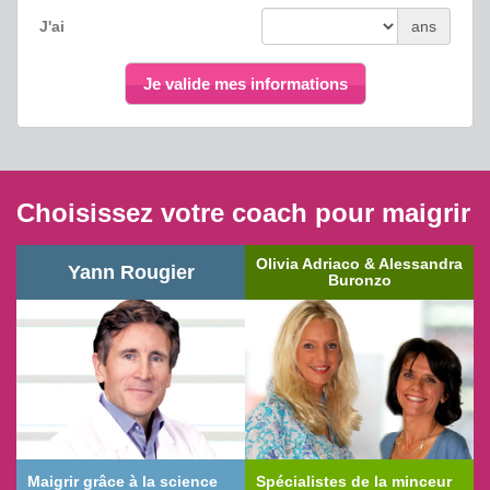
J'ai
ans
Je valide mes informations
Choisissez votre coach pour maigrir
Olivia Adriaco & Alessandra
Yann Rougier
Buronzo
Maigrir grâce à la science
Spécialistes de la minceur