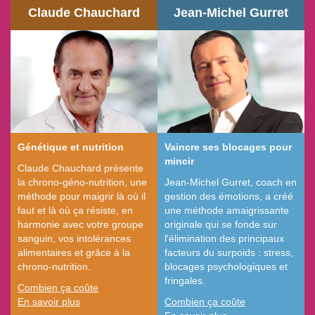
Claude Chauchard
Jean-Michel Gurret
Génétique et nutrition
Vaincre ses blocages pour
mincir
Claude Chauchard présente
la chrono-géno-nutrition, une
Jean-Michel Gurret, coach en
méthode pour maigrir là où il
gestion des émotions, a créé
faut et là où ça résiste, en
une méthode amaigrissante
harmonie avec votre groupe
originale qui se fonde sur
sanguin, vos intolérances
l'élimination des principaux
alimentaires et grâce à la
facteurs du surpoids : stress,
chrono-nutrition.
blocages psychologiques et
fringales.
Combien ça coûte
En savoir plus
Combien ça coûte