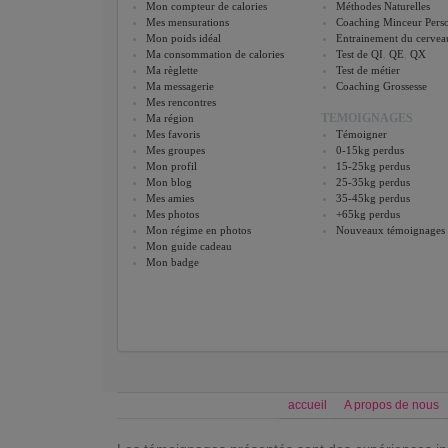
Mon compteur de calories
Méthodes Naturelles
Mes mensurations
Coaching Minceur Perso
Mon poids idéal
Entrainement du cervea
Ma consommation de calories
Test de QI
,
QE
,
QX
Ma règlette
Test de métier
Ma messagerie
Coaching Grossesse
Mes rencontres
TEMOIGNAGES
Ma région
Mes favoris
Témoigner
Mes groupes
0-15kg perdus
Mon profil
15-25kg perdus
Mon blog
25-35kg perdus
Mes amies
35-45kg perdus
Mes photos
+65kg perdus
Mon régime en photos
Nouveaux témoignages
Mon guide cadeau
Mon badge
accueil
A propos de nous