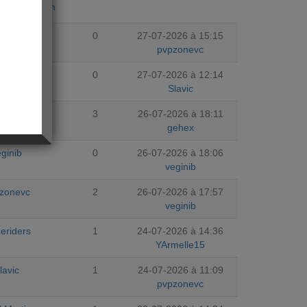
ujourdhuicom
zonevc
0
27-07-2026 à 15:15
pvpzonevc
lavic
0
27-07-2026 à 12:14
Slavic
lavic
3
26-07-2026 à 18:11
gehex
ginib
0
26-07-2026 à 18:06
veginib
zonevc
2
26-07-2026 à 17:57
veginib
ceriders
1
24-07-2026 à 14:36
YArmelle15
lavic
1
24-07-2026 à 11:09
pvpzonevc