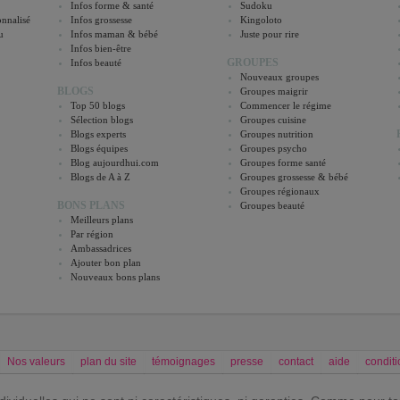
Infos forme & santé
Sudoku
nnalisé
Infos grossesse
Kingoloto
u
Infos maman & bébé
Juste pour rire
Infos bien-être
GROUPES
Infos beauté
Nouveaux groupes
BLOGS
Groupes maigrir
Top 50 blogs
Commencer le régime
Sélection blogs
Groupes cuisine
Blogs experts
Groupes nutrition
Blogs équipes
Groupes psycho
Blog aujourdhui.com
Groupes forme santé
Blogs de A à Z
Groupes grossesse & bébé
Groupes régionaux
BONS PLANS
Groupes beauté
Meilleurs plans
Par région
Ambassadrices
Ajouter bon plan
Nouveaux bons plans
Nos valeurs
plan du site
témoignages
presse
contact
aide
conditi