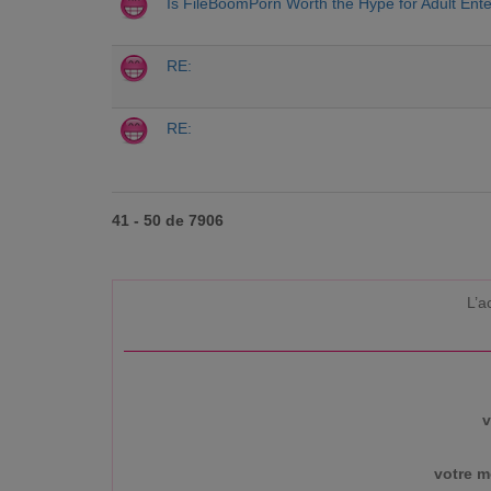
Is FileBoomPorn Worth the Hype for Adult Ent
RE:
RE:
41 - 50 de 7906
L’a
v
votre m