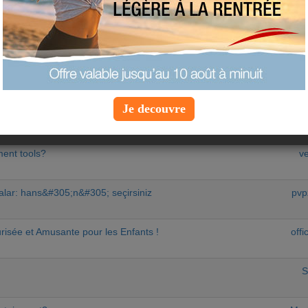
equipe-a
a resurslarni boshqarish
pvp
 Ghid complet pentru încep&#259;tori &#537;i pariori ex
S
Je decouvre
82;&#1090;&#1080; &#1076;&#1083;&#1103;
S
ment tools?
ve
alar: hans&#305;n&#305; seçirsiniz
pvp
risée et Amusante pour les Enfants !
offi
S