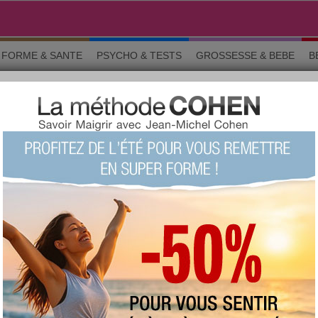
FORME & SANTE
PSYCHO & TESTS
GROSSESSE & BEBE
B
 bien-être
 › MOTIVATION ET BIEN-ÊTR
o & tests
Grossesse
Maman & bébé
Beauté
La commun
en : venez participer aux discussions de ce forum. Vous trouverez dans
uté est là pour vous soutenir. Quand on connait une petite baisse de m
r le moral et rester motivée.
Chercher un sujet particulier :
RS SUJETS
a