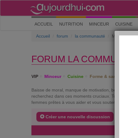
(current)
ACCUEIL
NUTRITION
MINCEUR
CUISINE
Accueil
forum
la communauté
Motivation et
FORUM LA COMMUNAUTÉ
VIP
Minceur
Cuisine
Forme & santé
Psych
Baisse de moral, manque de motivation, besoin de souti
recherchez dans ces moments cruciaux. Toute la communa
femmes prêtes à vous aider et vous soutenir pour garde
Créer une nouvelle discussion
DERNIE