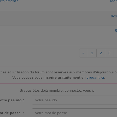
ertainment?
Mar
pvp
S
«
1
2
3
ccès et l’utilisation du forum sont réservés aux membres d'Aujourdhui.
Vous pouvez vous
inscrire gratuitement
en
cliquant ici
.
Si vous êtes déjà membre, connectez-vous ici :
otre pseudo :
ot de passe :