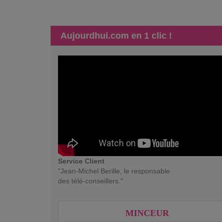
Aujourdhui.com en 1 clic !
Service Client
"Jean-Michel Berille, le responsable
des télé-conseillers."
MINCEUR