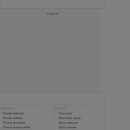
Publicité
FORUM
QUIZZ
Forum minceur
Top quizz
Forum cuisine
Nouveaux quizz
Forum grossesse
Quizz minceur
Forum maman bébé
Quizz cuisine