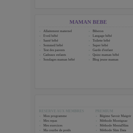
MAMAN BEBE
Allaitement maternel
Biberon
Eveil bébé
Langage bébé
Santé bébé
Toilette bébé
Sommeil bébé
Super bébé
Test des parents
Garde d'enfant
Cadeaux enfants
Quizz maman bébé
Sondages maman bébé
Blog jeune maman
RESERVE AUX MEMBRES
PREMIUM
Mon programme
Régime Savoir Maigrir
Mes repas
Méthode Montignac
Mes exercices
Méthode MentalSlim
Ma courbe de poids
Méthode Slim Data