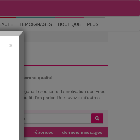
M'inscrire
|
Me connecter
|
? Visite guidée
EAUTE
TEMOIGNAGES
BOUTIQUE
PLUS...
×
E
auté
Démarche qualité
 cette catégorie le soutien et la motivation que vous
oral, il suffit d’en parler. Retrouvez ici d'autres
uteur
réponses
derniers messages