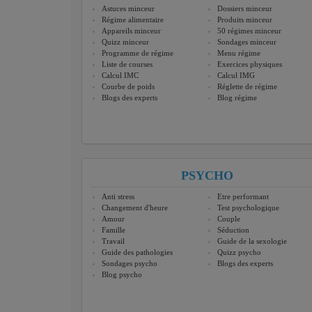
Astuces minceur
Dossiers minceur
Régime alimentaire
Produits minceur
Appareils minceur
50 régimes minceur
Quizz minceur
Sondages minceur
Programme de régime
Menu régime
Liste de courses
Exercices physiques
Calcul IMC
Calcul IMG
Courbe de poids
Réglette de régime
Blogs des experts
Blog régime
PSYCHO
Anti stress
Etre performant
Changement d'heure
Test psychologique
Amour
Couple
Famille
Séduction
Travail
Guide de la sexologie
Guide des pathologies
Quizz psycho
Sondages psycho
Blogs des experts
Blog psycho