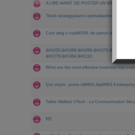
A LIRE AVANT DE POSTER UN MESSAGE
Tikish strategiyalarini optimallashtirish: vaqt v
Cum aleg o cas&#259; de pariuri de încredere?
&#1055;&#1088;&#1086;&#1076;&#1091;&#10
&#1079;&#1084;&#1110;
What are the most effective business improve
Çox seçim, yoxsa s&#601;liq&#601;li kateqoriy
Talkie Walkies VTech : La Communication Sécu
RE: