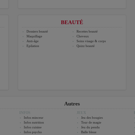
BEAUTÉ
Dossiers beauté
Recettes beauté
Maquillage
Cheveux
Anti-âge
Soins visage & corps
Epilation
Quizz beauté
Autres
INFOS
JEUX
Infos minceur
Jeu des bougies
Infos nutrition
Tour de magie
Infos cuisine
Jeu du pendu
Infos psycho
Balle bleue