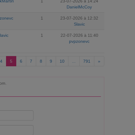
kMartin
1
23-07-2026 à 14:24
DanielMcCoy
zonevc
1
23-07-2026 à 12:32
Slavic
lavic
1
22-07-2026 à 11:40
pvpzonevc
4
5
6
7
8
9
10
...
791
»
com.