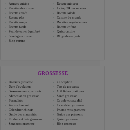
Astuces cuisine
Recette minceur
Recettes de cuisine
Le top 20 des recettes
Recette entrée
Recette salade
Recette plat
Cuisine du monde
Recette soupe
Recettes végétariennes
Recette facile
Recette enfant
Petit déjeuner équilibré
Quizz cuisine
Sondages cuisine
Blogs des experts
Blog cuisine
GROSSESSE
Dossiers grossesse
Conception
Date d'ovulation
Test de grossesse
Grossesse mois par mois
160 fiches pratiques
Alimentation grossesse
Santé grossesse
Formalités
Couple et sexualité
Accouchement
Calendrier grossesse
Calendrier chinois
Photos miss grossesse
Guide des maternités
Guide des prénoms
Produits et tests grossesse
Quizz grossesse
Sondages grossesse
Blog grossesse