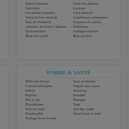
Astuces nutrition
Guide des aliments
Cure détox
Les pains
Les céréales complètes
L'eau minérale
Atouts de l'eau minérale
Compléments alimentaires
Taux de cholestérol
Compteur de calories
calendrier des fruits et légumes
Diététiciens
Quizz nutrition
Sondages nutrition
Blogs des experts
Blog nutrition
FORME & SANTÉ
Médecines douces
Sport au féminin
Exercices physiques
Soigner sans risques
Détente
Stretching
Hygiène
Sexualité
Mal au dos
Massages
Phytothérapie
Yoga
Soins du corps
Anti-âge visage
Homéopathie
Quizz forme et santé
Sondage forme et santé