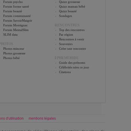
Forum psycho
Quizz grossesse
Forum forme santé
Quizz maman bébé
Forum beauté
Quizz beauté
Forum communauté
Sondages
Forum SavoirMaigrir
RENCONTRES
Forum Montignac
Forum MentalSlim
Top des rencontres
SLIM data
Par région
Rencontres à venir
PHOTOS
Souvenirs
Photos minceur
Créer une rencontre
Photos grossesse
EPHEMERIDE
Photos bébé
Guide des prénoms
Célébrités nées ce jour
Citations
ons d'utilisation
mentions légales