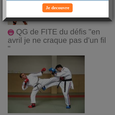
Voir le profil
Je decouvre
QG de FITE du défis "en
avril je ne craque pas d'un fil
"