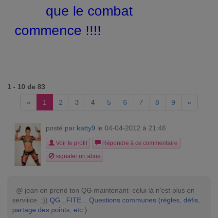
que le combat
commence !!!!
1 - 10 de 83
«
1
2
3
4
5
6
7
8
9
»
posté par
katty9
le 04-04-2012 à 21:46
Voir le profil
Répondre à ce commentaire
signaler un abus
@ jean on prend ton QG maintenant celui là n'est plus en
serviiice ;))
QG...FITE... Questions communes (règles, défis,
partage des points, etc.)