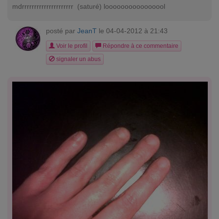
mdrrrrrrrrrrrrrrrrrrrrr (saturé) loooooooooooooool
posté par
JeanT
le 04-04-2012 à 21:43
Voir le profil
Répondre à ce commentaire
signaler un abus