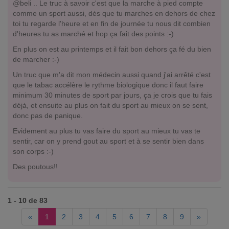
@beli .. Le truc à savoir c'est que la marche à pied compte
comme un sport aussi, dès que tu marches en dehors de chez
toi tu regarde l'heure et en fin de journée tu nous dit combien
d'heures tu as marché et hop ça fait des points :-)
En plus on est au printemps et il fait bon dehors ça fé du bien
de marcher :-)
Un truc que m'a dit mon médecin aussi quand j'ai arrêté c'est
que le tabac accélère le rythme biologique donc il faut faire
minimum 30 minutes de sport par jours, ça je crois que tu fais
déjà, et ensuite au plus on fait du sport au mieux on se sent,
donc pas de panique.
Evidement au plus tu vas faire du sport au mieux tu vas te
sentir, car on y prend gout au sport et à se sentir bien dans
son corps :-)
Des poutous!!
1 - 10 de 83
«
1
2
3
4
5
6
7
8
9
»