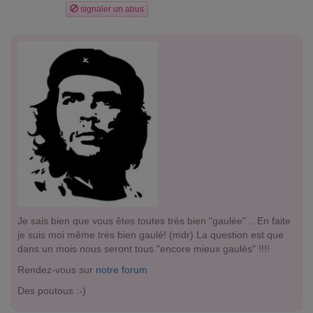
signaler un abus
Je sais bien que vous êtes toutes très bien "gaulée" .. En faite
je suis moi même très bien gaulé! (mdr) La question est que
dans un mois nous seront tous "encore mieux gaulés" !!!!
Rendez-vous sur
notre forum
Des poutous :-)