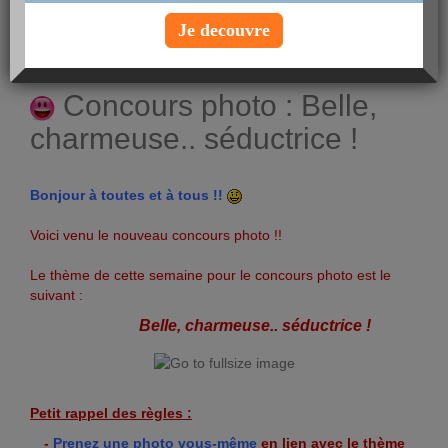
Voir le profil
Je decouvre
Concours photo : Belle,
charmeuse.. séductrice !
Bonjour à toutes et à tous !!
Voici venu le nouveau concours photo !!
Le thème de cette semaine pour le concours photo est le
suivant :
Belle, charmeuse.. séductrice !
Petit rappel des règles :
-
Prenez une photo vous-même
en lien avec le thème