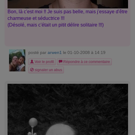
Bon, là c'est moi !! Je suis pas belle, mais j'essaye d'être
charmeuse et séductrice !!!
(Désolé, mais c'était un pitit délire solitaire !!!)
posté par
arwen1
le 01-10-2008 à 14:19
Voir le profil
Répondre à ce commentaire
signaler un abus