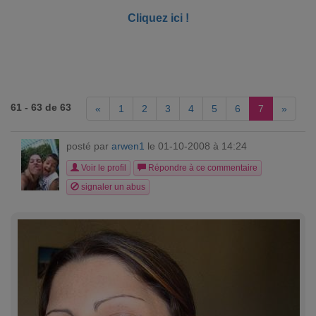
Cliquez ici !
61 - 63 de 63
«
1
2
3
4
5
6
7
»
posté par
arwen1
le 01-10-2008 à 14:24
Voir le profil
Répondre à ce commentaire
signaler un abus