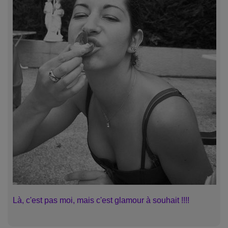
Là, c'est pas moi, mais c'est glamour à souhait !!!!