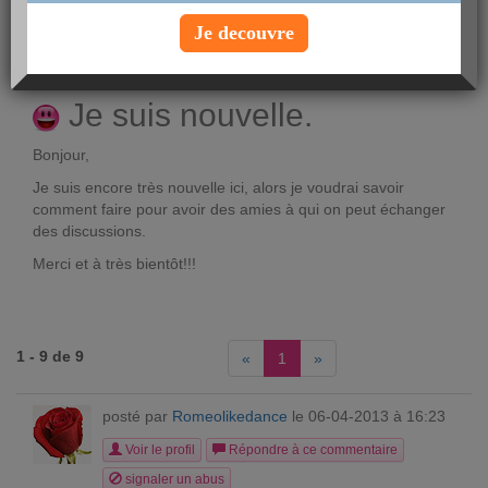
posté par
SachaTouilleBelle
le 25-09-2011 à
Je decouvre
12:10
Voir le profil
Je suis nouvelle.
Bonjour,
Je suis encore très nouvelle ici, alors je voudrai savoir
comment faire pour avoir des amies à qui on peut échanger
des discussions.
Merci et à très bientôt!!!
1 - 9 de 9
«
1
»
posté par
Romeolikedance
le 06-04-2013 à 16:23
Voir le profil
Répondre à ce commentaire
signaler un abus