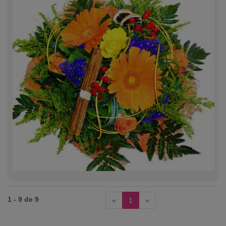
1 - 9 de 9
«
1
»