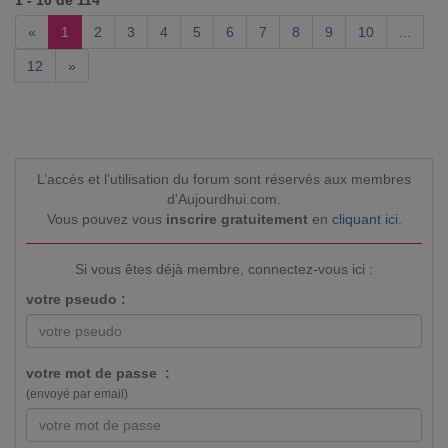
1 - 10 de 114
«
1
2
3
4
5
6
7
8
9
10
...
12
»
L’accès et l’utilisation du forum sont réservés aux membres
d'Aujourdhui.com.
Vous pouvez vous
inscrire gratuitement
en
cliquant ici
.
Si vous êtes déjà membre, connectez-vous ici :
votre pseudo :
votre mot de passe :
(envoyé par email)