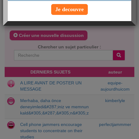
bien lire la Charte afin de connaitre ses principes et ses règles de
fonctionnement. Pour toute question relative à cette Charte ou
Je decouvre
pour signaler un abus, n’hésitez pas à nous contacter. Notre
service de modération se fera un plaisir de vous répondre.
Créer une nouvelle discussion
Chercher un sujet particulier :
DERNIERS SUJETS
auteur
A LIRE AVANT DE POSTER UN
equipe-
MESSAGE
aujourdhuicom
Merhaba, daha önce
kimberlyle
deneyimledi&#287;iniz ve memnun
kald&#305;&#287;&#305;n&#305;z
Cell phone jammers encourage
perfectjammmer
students to concentrate on their
studies