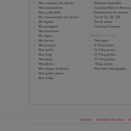
Mon compteur de calories
Méthodes Naturelles
Mes mensurations
Coaching Minceur Personna
Mon poids idéal
Entrainement du cerveau
Ma consommation de calories
Test de QI
,
QE
,
QX
Ma règlette
Test de métier
Ma messagerie
Coaching Grossesse
Mes rencontres
TEMOIGNAGES
Ma région
Mes favoris
Témoigner
Mes groupes
0-15kg perdus
Mon profil
15-25kg perdus
Mon blog
25-35kg perdus
Mes amies
35-45kg perdus
Mes photos
+65kg perdus
Mon régime en photos
Nouveaux témoignages
Mon guide cadeau
Mon badge
accueil
A propos de nous
N