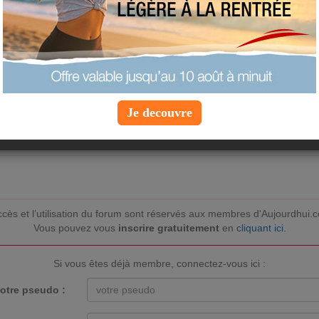
he Benefits of Bilstein Shocks fo
 on rocky terrain often involves sudden changes in elevation and sharp
ty, providing better handling and control. This is particularly important 
ning traction is essential. With Bilstein shocks, you can feel more confid
standard shocks, which may struggle to keep up with the unpredictable 
/www.suspensionlifts.com/brand/bilstein/
feature a monotube design that
ons. This means better control over your vehicle’s movements, reducing t
Je decouvre
ccès et l’utilisation du forum sont réservés aux membres d'Aujourdhui.
Vous pouvez vous
inscrire gratuitement
en
cliquant ici
.
Si vous êtes déjà membre, connectez-vous ici :
otre pseudo :