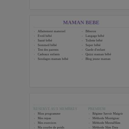
MAMAN BEBE
Allaitement maternel
Biberon
Eveil bébé
Langage bébé
Santé bébé
Toilette bébé
Sommeil bébé
Super bébé
Test des parents
Garde d'enfant
Cadeaux enfants
Quizz maman bébé
Sondages maman bébé
Blog jeune maman
RESERVE AUX MEMBRES
PREMIUM
Mon programme
Régime Savoir Maigrir
Mes repas
Méthode Montignac
Mes exercices
Méthode MentalSlim
Ma courbe de poids
Méthode Slim Data