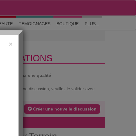
M'inscrire
|
Me connecter
|
? Visite guidée
EAUTE
TEMOIGNAGES
BOUTIQUE
PLUS...
×
LIORATIONS
auté
Démarche qualité
xtrait d'une discussion, veuillez le valider avec
Créer une nouvelle discussion