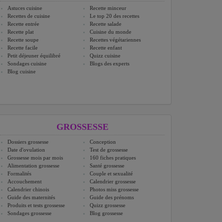
Astuces cuisine
Recette minceur
Recettes de cuisine
Le top 20 des recettes
Recette entrée
Recette salade
Recette plat
Cuisine du monde
Recette soupe
Recettes végétariennes
Recette facile
Recette enfant
Petit déjeuner équilibré
Quizz cuisine
Sondages cuisine
Blogs des experts
Blog cuisine
GROSSESSE
Dossiers grossesse
Conception
Date d'ovulation
Test de grossesse
Grossesse mois par mois
160 fiches pratiques
Alimentation grossesse
Santé grossesse
Formalités
Couple et sexualité
Accouchement
Calendrier grossesse
Calendrier chinois
Photos miss grossesse
Guide des maternités
Guide des prénoms
Produits et tests grossesse
Quizz grossesse
Sondages grossesse
Blog grossesse