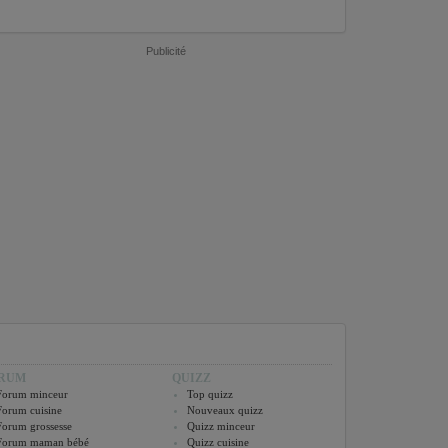
Publicité
RUM
QUIZZ
Forum minceur
Top quizz
Forum cuisine
Nouveaux quizz
Forum grossesse
Quizz minceur
Forum maman bébé
Quizz cuisine