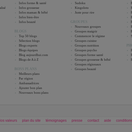
Infos forme & santé
Sudoku
lisé
Infos grossesse
Kingoloto
Infos maman & bébé
Juste pour rire
Infos bien-être
GROUPES
Infos beauté
Nouveaux groupes
BLOGS
Groupes maigrir
Top 50 blogs
Commencer le régime
Sélection blogs
Groupes cuisine
PH
Blogs experts
Groupes nutrition
Blogs équipes
Groupes psycho
Blog aujourdhui.com
Groupes forme santé
Blogs de A à Z
Groupes grossesse & bébé
Groupes régionaux
BONS PLANS
Groupes beauté
Meilleurs plans
Par région
Ambassadrices
Ajouter bon plan
Nouveaux bons plans
os valeurs
plan du site
témoignages
presse
contact
aide
conditions