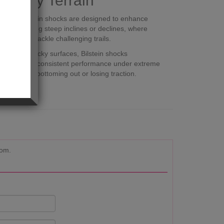
r Rocky Terrain
 turns. Bilstein shocks are designed to enhance
when navigating steep inclines or declines, where
ent as you tackle challenging trails.
nature of rocky surfaces, Bilstein shocks
 allows for consistent performance under extreme
he risk of bottoming out or losing traction.
com.