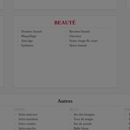
BEAUTÉ
Dossiers beauté
Recettes beauté
Maquillage
Cheveux
Anti-âge
Soins visage & corps
Epilation
Quizz beauté
Autres
INFOS
JEUX
FO
Infos minceur
Jeu des bougies
Infos nutrition
Tour de magie
Infos cuisine
Jeu du pendu
Infos psycho
Balle bleue