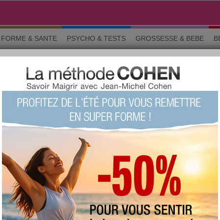
FORME & SANTE
PSYCHO & TESTS
GROSSESSE & BEBE
B
 et améliorations
The Benefits of Bilstein Shocks for Rocky Terrain
LITÉ › SUGGESTIONS ET AMÉ
o & tests
Grossesse
Maman & bébé
Beauté
La commun
sont celles des membres d'aujourdhui.com. Avant de suivre un conseil e
ignaler un abus
GE