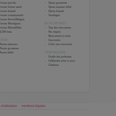
Forum psycho
Quizz grossesse
Forum forme santé
Quizz maman bébé
Forum beauté
Quizz beauté
Forum communauté
Sondages
Forum SavoirMaigrir
RENCONTRES
Forum Montignac
Forum MentalSlim
Top des rencontres
SLIM data
Par région
Rencontres à venir
OTOS
Souvenirs
Photos minceur
Créer une rencontre
Photos grossesse
EPHEMERIDE
Photos bébé
Guide des prénoms
Célébrités nées ce jour
Citations
 d'utilisation
mentions légales