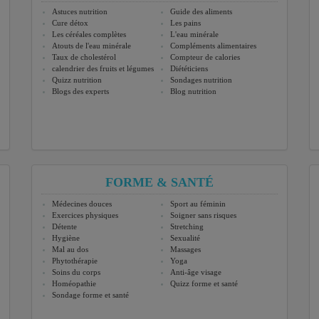
Astuces nutrition
Guide des aliments
Cure détox
Les pains
Les céréales complètes
L'eau minérale
Atouts de l'eau minérale
Compléments alimentaires
Taux de cholestérol
Compteur de calories
calendrier des fruits et légumes
Diététiciens
Quizz nutrition
Sondages nutrition
Blogs des experts
Blog nutrition
FORME & SANTÉ
Médecines douces
Sport au féminin
Exercices physiques
Soigner sans risques
Détente
Stretching
Hygiène
Sexualité
Mal au dos
Massages
Phytothérapie
Yoga
Soins du corps
Anti-âge visage
Homéopathie
Quizz forme et santé
Sondage forme et santé