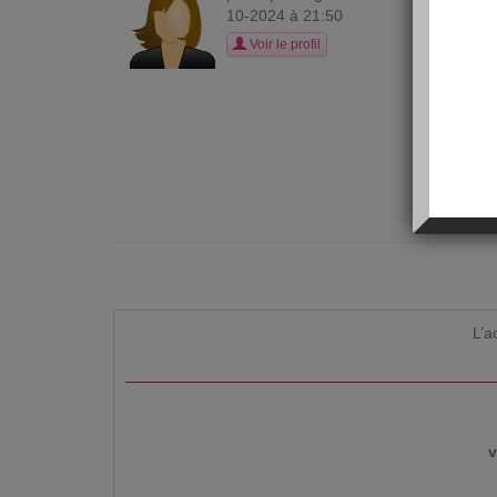
T
10-2024 à 21:50
Driving
Voir le profil
stabili
maintai
Unlike 
https:/
conditi
L’a
v