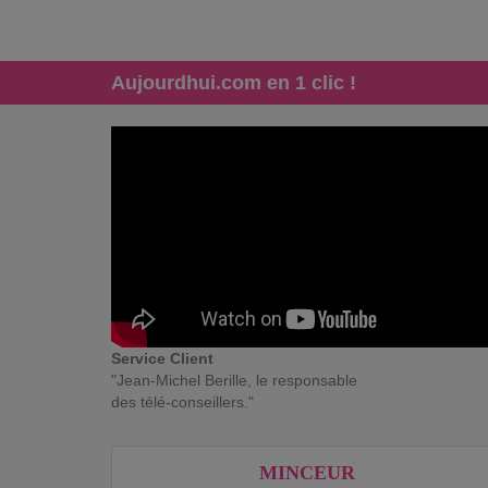
Aujourdhui.com en 1 clic !
Service Client
"Jean-Michel Berille, le responsable
des télé-conseillers."
MINCEUR