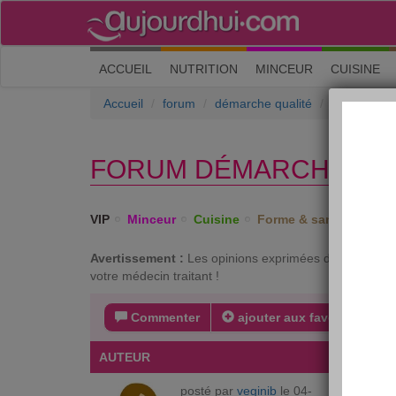
(current)
ACCUEIL
NUTRITION
MINCEUR
CUISINE
Accueil
forum
démarche qualité
Suggestions
FORUM DÉMARCHE QUA
VIP
Minceur
Cuisine
Forme & santé
Psych
Avertissement :
Les opinions exprimées dans ce forum 
votre médecin traitant !
Commenter
ajouter aux favoris
s
AUTEUR
MESSA
posté par
veginib
le 04-