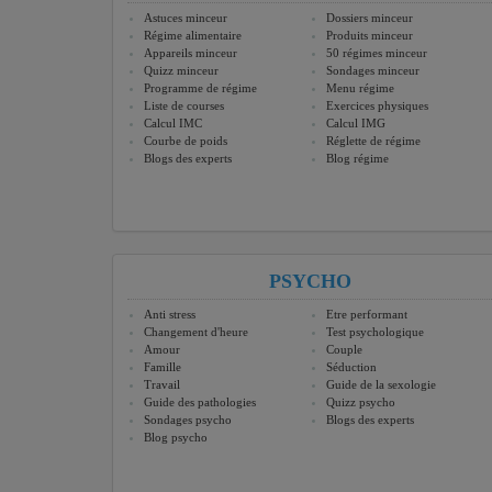
Astuces minceur
Dossiers minceur
Régime alimentaire
Produits minceur
Appareils minceur
50 régimes minceur
Quizz minceur
Sondages minceur
Programme de régime
Menu régime
Liste de courses
Exercices physiques
Calcul IMC
Calcul IMG
Courbe de poids
Réglette de régime
Blogs des experts
Blog régime
PSYCHO
Anti stress
Etre performant
Changement d'heure
Test psychologique
Amour
Couple
Famille
Séduction
Travail
Guide de la sexologie
Guide des pathologies
Quizz psycho
Sondages psycho
Blogs des experts
Blog psycho