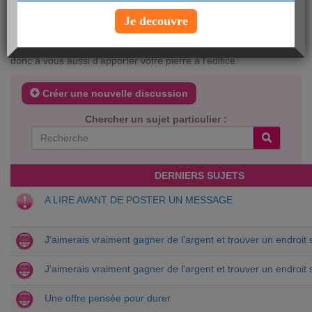
impossible d’accès. Ensuite, prenez le temps de bien nous
expliquer vos remarques et n’hésitez à nous donner des
Je decouvre
exemples concrets (adresse de la page, texte…). C’est à votre
tour de jouer ! Et n’oubliez pas, aujourdhui.com est votre site
donc à vous aussi d’apporter votre pierre à l’édifice.
Créer une nouvelle discussion
Chercher un sujet particulier :
DERNIERS SUJETS
A LIRE AVANT DE POSTER UN MESSAGE
J'aimerais vraiment gagner de l'argent et trouver un endroit
J'aimerais vraiment gagner de l'argent et trouver un endroit
Une offre pensée pour durer