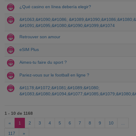
¿Qué casino en línea debería elegir?
&#1063;&#1090;&#1086; &#1089;&#1090;&#1086;&#1080;&
&#1091;&#1095;&#1080;&#1090;&#1099;&#1074
Retrouver son amour
eSIM Plus
Aimes-tu faire du sport ?
Pariez-vous sur le football en ligne ?
&#1178;&#1072;&#1081;&#1089;&#1080;
&#1083;&#1080;&#1094;&#1077;&#1085;&#1079;&#1080;&
1 - 10 de 1168
«
1
2
3
4
5
6
7
8
9
10
...
117
»