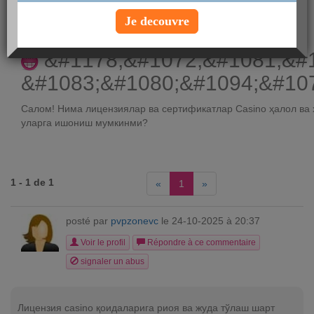
posté par
Slavic
le 24-10-2025 à 18:22
Je decouvre
Voir le profil
&#1178;&#1072;&#1081;&#1
&#1083;&#1080;&#1094;&#10
Салом! Нима лицензиялар ва сертификатлар Casino ҳалол ва 
уларга ишониш мумкинми?
1 - 1 de 1
«
1
»
posté par
pvpzonevc
le 24-10-2025 à 20:37
Voir le profil
Répondre à ce commentaire
signaler un abus
Лицензия casino қоидаларига риоя ва жуда тўлаш шарт