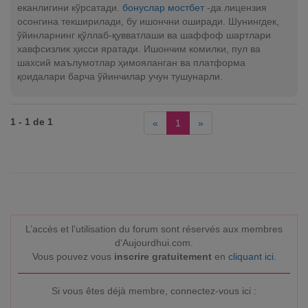
еканлигини кўрсатади.
бонуслар мостбет
-да лицензия
осонгина текширилади, бу ишончни оширади. Шунингдек,
ўйинларнинг қўллаб-қувватлаши ва шаффоф шартлари
хавфсизлик ҳисси яратади. Ишончим комилки, пул ва
шахсий маълумотлар ҳимояланган ва платформа
қоидалари барча ўйинчилар учун тушунарли.
1 - 1 de 1
«
1
»
L’accès et l’utilisation du forum sont réservés aux membres
d'Aujourdhui.com.
Vous pouvez vous
inscrire gratuitement
en
cliquant ici
.
Si vous êtes déjà membre, connectez-vous ici :