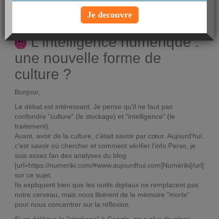
posté par
YArmelle15
le 02-01-2026 à 11:28
Je decouvre
Voir le profil
L'intelligence numérique :
une nouvelle forme de
culture ?
Bonjour,
Le débat est intéressant. Je pense qu'il ne faut pas
confondre "culture" (le stockage) et "intelligence" (le
traitement).
Avant, avoir de la culture, c'était savoir par cœur. Aujourd'hui,
c'est savoir où chercher et comment vérifier l'info.Perso, je
suis assez fan des analyses du blog
[url=https://numeriki.com/#www.aujourdhui.com]Numériki[/url]
sur ce sujet.
Ils expliquent bien que les outils digitaux ne remplacent pas
notre cerveau, mais nous libèrent de la mémoire "morte"
pour nous concentrer sur la réflexion.