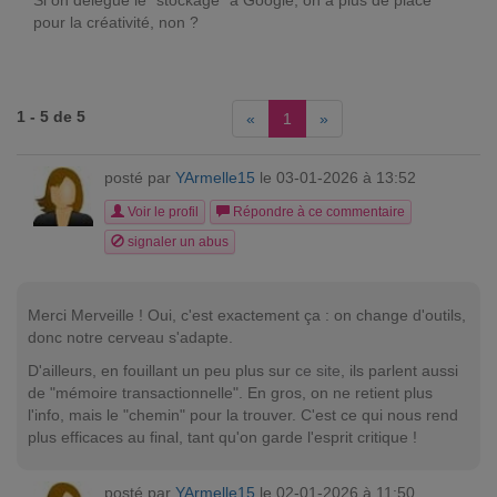
Si on délègue le "stockage" à Google, on a plus de place
pour la créativité, non ?
1 - 5 de 5
«
1
»
posté par
YArmelle15
le 03-01-2026 à 13:52
Voir le profil
Répondre à ce commentaire
signaler un abus
Merci Merveille ! Oui, c'est exactement ça : on change d'outils,
donc notre cerveau s'adapte.
D'ailleurs, en fouillant un peu plus sur
ce site
, ils parlent aussi
de "mémoire transactionnelle". En gros, on ne retient plus
l'info, mais le "chemin" pour la trouver. C'est ce qui nous rend
plus efficaces au final, tant qu'on garde l'esprit critique !
posté par
YArmelle15
le 02-01-2026 à 11:50